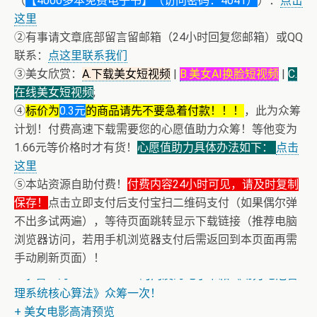
（
【4000多本免费电子书】（访问密码：4041）
）：
点击
这里
②有事请文章底部留言留邮箱（24小时回复您邮箱）或QQ
联系：
点这里联系我们
③美女欣赏：
A.下载美女短视频
|
B.美女AI换脸短视频
|
C.
在线美女短视频
;
④
标价为
0.3元
的商品请先不要急着付款！！！
，此为众筹
计划！付费高速下载需要您的心愿值助力众筹！等他变为
1.66元等价格时才有货！
心愿值助力具体办法如下：
点击
这里
⑤本站资源自助付费！
付费内容24小时可见，请及时复制
保存！
点击立即支付后支付宝扫二维码支付（如果偶尔弹
不出多试两遍），等待页面跳转显示下载链接（推荐电脑
浏览器访问，若用手机浏览器支付后需返回到本页面再需
手动刷新页面）！
+ 恭喜IP为180.201.1.217的网友为电子书籍《动力电池管
理系统核心算法》众筹一次！
+ 美女电影高清预览