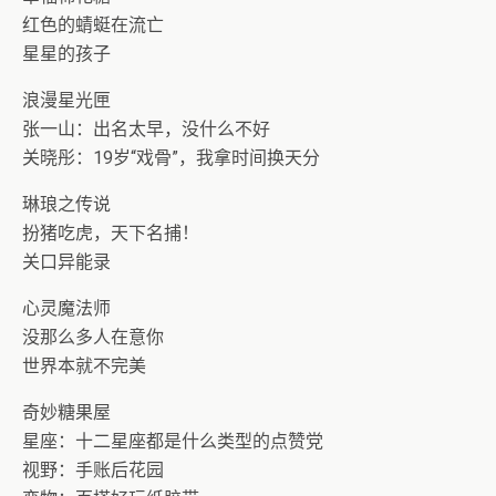
红色的蜻蜓在流亡
星星的孩子
浪漫星光匣
张一山：出名太早，没什么不好
关晓彤：19岁“戏骨”，我拿时间换天分
琳琅之传说
扮猪吃虎，天下名捕！
关口异能录
心灵魔法师
没那么多人在意你
世界本就不完美
奇妙糖果屋
星座：十二星座都是什么类型的点赞党
视野：手账后花园