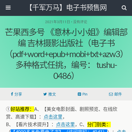
【千军万马】电子书预售网
2021年3月11日 • 没有评论
芒果西多号 《意林·小小姐》编辑部
编 吉林摄影出版社（电子书
（pdf+word+epub+mobi+txt+azw3）
多种格式任挑，编号： tushu-
0486）
分享
推文
Pin
邮件
①
好站推荐：
A、【美女电影封面、剧照预览、在线欣
赏、高速下载】：
点击这里
，
B、【看片技术提升】：
点击这里
，C、
分门别类：