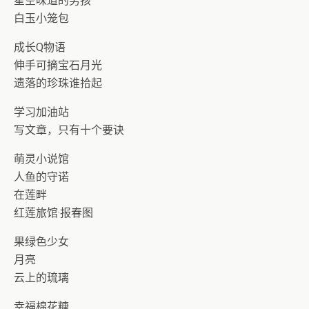
星空味道的男孩
白玉小笼包
成长Q物语
伸手可摘宝石月光
遗落的珍珠谁拾起
学习加油站
写文章，只有十个要诀
萌灵小说馆
人鱼的守诺
在莲畔
红莲旅馆·报春图
果绿色少女
月亮
云上的琉璃
幸福棉花糖