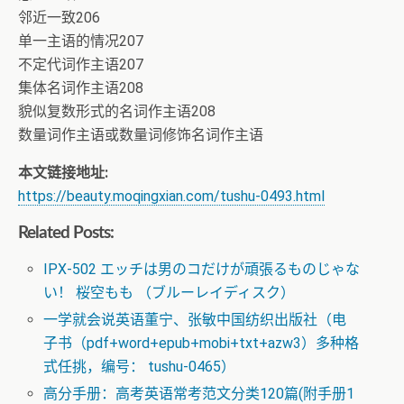
邻近一致206
单一主语的情况207
不定代词作主语207
集体名词作主语208
貌似复数形式的名词作主语208
数量词作主语或数量词修饰名词作主语
本文链接地址:
https://beauty.moqingxian.com/tushu-0493.html
Related Posts:
IPX-502 エッチは男のコだけが頑張るものじゃな
い！ 桜空もも （ブルーレイディスク）
一学就会说英语董宁、张敏中国纺织出版社（电
子书（pdf+word+epub+mobi+txt+azw3）多种格
式任挑，编号： tushu-0465）
高分手册：高考英语常考范文分类120篇(附手册1