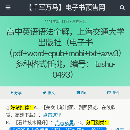
【千军万马】电子书预售网
2021年3月11日 • 没有评论
高中英语语法全解，上海交通大学
出版社（电子书
（pdf+word+epub+mobi+txt+azw3）
多种格式任挑，编号： tushu-
0493）
分享
推文
Pin
邮件
①
好站推荐：
A、【美女电影封面、剧照预览、在线欣
赏、高速下载】：
点击这里
，
B、【看片技术提升】：
点击这里
，C、
分门别类：