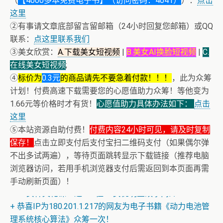
（
【4000多本免费电子书】（访问密码：4041）
）：
点击
这里
②有事请文章底部留言留邮箱（24小时回复您邮箱）或QQ
联系：
点这里联系我们
③美女欣赏：
A.下载美女短视频
|
B.美女AI换脸短视频
|
C.
在线美女短视频
;
④
标价为
0.3元
的商品请先不要急着付款！！！
，此为众筹
计划！付费高速下载需要您的心愿值助力众筹！等他变为
1.66元等价格时才有货！
心愿值助力具体办法如下：
点击
这里
⑤本站资源自助付费！
付费内容24小时可见，请及时复制
保存！
点击立即支付后支付宝扫二维码支付（如果偶尔弹
不出多试两遍），等待页面跳转显示下载链接（推荐电脑
浏览器访问，若用手机浏览器支付后需返回到本页面再需
+ AV女神三上悠亚AI换脸小视频
手动刷新页面）！
+ AV女神文化课！近400位AV女优明星故事简介
+ 恭喜IP为180.201.1.217的网友为电子书籍《动力电池管
理系统核心算法》众筹一次！