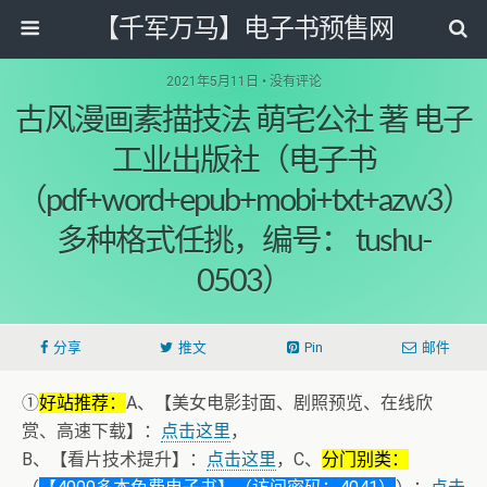
【千军万马】电子书预售网
2021年5月11日 • 没有评论
古风漫画素描技法 萌宅公社 著 电子
工业出版社（电子书
（pdf+word+epub+mobi+txt+azw3）
多种格式任挑，编号： tushu-
0503）
分享
推文
Pin
邮件
①
好站推荐：
A、【美女电影封面、剧照预览、在线欣
赏、高速下载】：
点击这里
，
B、【看片技术提升】：
点击这里
，C、
分门别类：