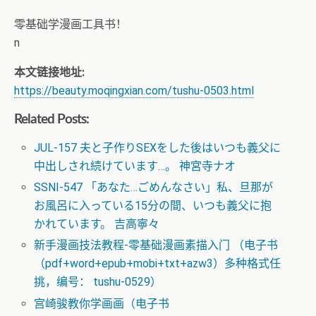
零基础学漫画工具书！
n
本文链接地址:
https://beauty.moqingxian.com/tushu-0503.html
Related Posts:
JUL-157 夫と子作りSEXをした後はいつも義父に
中出しされ続けています…。 神宮寺ナオ
SSNI-547 「あなた…ごめんなさい」私、旦那が
お風呂に入っている15分の間、いつも義父に抱
かれています。 吉高寧々
新手漫画技法教程-零基础漫画素描入门 （电子书
（pdf+word+epub+mobi+txt+azw3）多种格式任
挑，编号： tushu-0529）
宫崎骏教你学画画（电子书