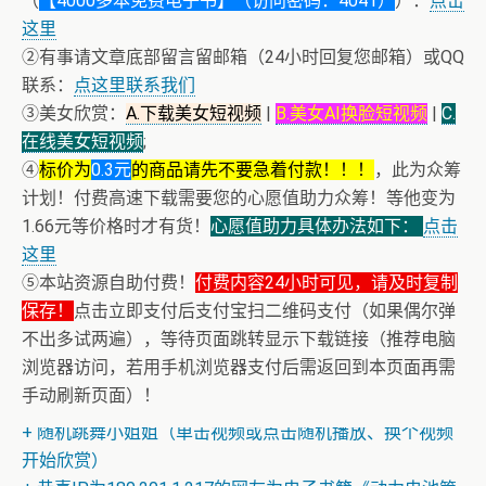
（
【4000多本免费电子书】（访问密码：4041）
）：
点击
这里
②有事请文章底部留言留邮箱（24小时回复您邮箱）或QQ
联系：
点这里联系我们
③美女欣赏：
A.下载美女短视频
|
B.美女AI换脸短视频
|
C.
在线美女短视频
;
④
标价为
0.3元
的商品请先不要急着付款！！！
，此为众筹
计划！付费高速下载需要您的心愿值助力众筹！等他变为
1.66元等价格时才有货！
心愿值助力具体办法如下：
点击
这里
⑤本站资源自助付费！
付费内容24小时可见，请及时复制
保存！
点击立即支付后支付宝扫二维码支付（如果偶尔弹
不出多试两遍），等待页面跳转显示下载链接（推荐电脑
浏览器访问，若用手机浏览器支付后需返回到本页面再需
+ 恭喜IP为180.201.1.217的网友为电子书籍《动力电池管
手动刷新页面）！
理系统核心算法》众筹一次！
+ 随机跳舞小姐姐（单击视频或点击随机播放、换个视频
开始欣赏）