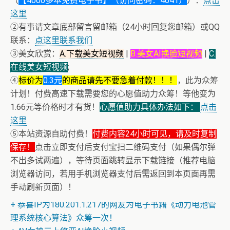
（
【4000多本免费电子书】（访问密码：4041）
）：
点击
这里
②有事请文章底部留言留邮箱（24小时回复您邮箱）或QQ
联系：
点这里联系我们
③美女欣赏：
A.下载美女短视频
|
B.美女AI换脸短视频
|
C.
在线美女短视频
;
④
标价为
0.3元
的商品请先不要急着付款！！！
，此为众筹
计划！付费高速下载需要您的心愿值助力众筹！等他变为
1.66元等价格时才有货！
心愿值助力具体办法如下：
点击
这里
⑤本站资源自助付费！
付费内容24小时可见，请及时复制
保存！
点击立即支付后支付宝扫二维码支付（如果偶尔弹
不出多试两遍），等待页面跳转显示下载链接（推荐电脑
浏览器访问，若用手机浏览器支付后需返回到本页面再需
+ 恒星世界在暴力中诞生，也在暴力中消亡！《了解宇宙
手动刷新页面）！
如何运行》
+ 恭喜IP为180.201.1.217的网友为电子书籍《动力电池管
理系统核心算法》众筹一次！