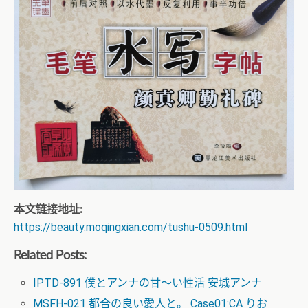
本文链接地址:
https://beauty.moqingxian.com/tushu-0509.html
Related Posts:
IPTD-891 僕とアンナの甘～い性活 安城アンナ
MSFH-021 都合の良い愛人と。 Case01:CA りお