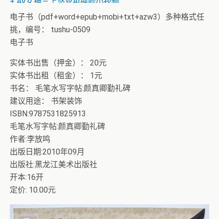
+ AV女神三上悠亚AI换脸小视频
电子书（pdf+word+epub+mobi+txt+azw3）多种格式任
挑，编号： tushu-0509
电子书
实体书出售（押金）： 20元
实体书出租（租金）： 1元
书名： 毛笔水写字帖:颜真卿勤礼碑
建议用途： 书架装饰
ISBN:9787531825913
毛笔水写字帖:颜真卿勤礼碑
作者:李放鸣
出版日期:2010年09月
出版社:黑龙江美术出版社
开本:16开
定价: 10.00元