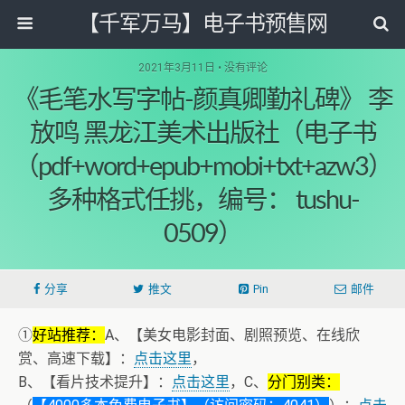
【千军万马】电子书预售网
2021年3月11日 • 没有评论
《毛笔水写字帖-颜真卿勤礼碑》 李
放鸣 黑龙江美术出版社（电子书
（pdf+word+epub+mobi+txt+azw3）
多种格式任挑，编号： tushu-
0509）
分享
推文
Pin
邮件
①
好站推荐：
A、【美女电影封面、剧照预览、在线欣
赏、高速下载】：
点击这里
，
B、【看片技术提升】：
点击这里
，C、
分门别类：