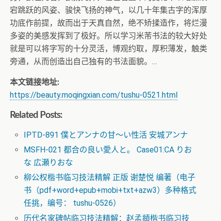
宕跳跃的风姿、骏快飞扬的神气，以几十年集古字的浑厚
功底作前提，故而出于天真自然，绝不矫揉造作，将烂漫
多姿的美感发挥到了极好。所以学习米芾书法的较大好处
就是可以将字写的十分灵活，博观约取，厚积薄发，触类
旁通，从而创造出自己独有的书法面貌。…
本文链接地址:
https://beauty.moqingxian.com/tushu-0521.html
Related Posts:
IPTD-891 僕とアンナの甘～い性活 安城アンナ
MSFH-021 都合の良い愛人と。 Case01:CA りお
な 広瀬りおな
柳公权楷书临习技法精解 正版 谢楚悦 编著（电子
书（pdf+word+epub+mobi+txt+azw3）多种格式
任挑，编号： tushu-0526）
历代名家碑帖临习技法精解：赵孟頫楷书临习技