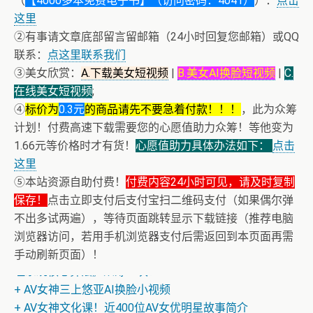
（
【4000多本免费电子书】（访问密码：4041）
）：
点击
这里
②有事请文章底部留言留邮箱（24小时回复您邮箱）或QQ
联系：
点这里联系我们
③美女欣赏：
A.下载美女短视频
|
B.美女AI换脸短视频
|
C.
在线美女短视频
;
④
标价为
0.3元
的商品请先不要急着付款！！！
，此为众筹
计划！付费高速下载需要您的心愿值助力众筹！等他变为
1.66元等价格时才有货！
心愿值助力具体办法如下：
点击
这里
⑤本站资源自助付费！
付费内容24小时可见，请及时复制
保存！
点击立即支付后支付宝扫二维码支付（如果偶尔弹
不出多试两遍），等待页面跳转显示下载链接（推荐电脑
浏览器访问，若用手机浏览器支付后需返回到本页面再需
+ 恭喜IP为180.201.1.217的网友为电子书籍《动力电池管
手动刷新页面）！
理系统核心算法》众筹一次！
+ AV女神三上悠亚AI换脸小视频
+ AV女神文化课！近400位AV女优明星故事简介