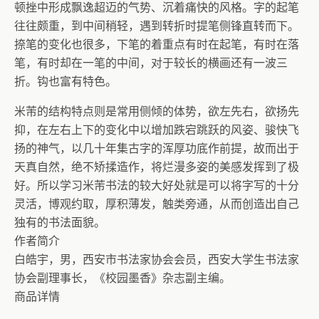
顿挫中形成飘逸超迈的气势、沉着痛快的风格。字的起笔
往往颇重，到中间稍轻，遇到转折时提笔侧锋直转而下。
捺笔的变化也很多，下笔的着重点有时在起笔，有时在落
笔，有时却在一笔的中间，对于较长的横画还有一波三
折。钩也富有特色。
米芾的结构特点则是常用侧倾的体势，欲左先右，欲扬先
抑，在左右上下的变化中以增加跌宕跳跃的风姿、骏快飞
扬的神气，以几十年集古字的浑厚功底作前提，故而出于
天真自然，绝不矫揉造作，将烂漫多姿的美感发挥到了极
好。所以学习米芾书法的较大好处就是可以将字写的十分
灵活，博观约取，厚积薄发，触类旁通，从而创造出自己
独有的书法面貌。
作者简介
白皓宇，男，西安市书法家协会会员，西安大学生书法家
协会副理事长，《校园墨香》杂志副主编。
商品详情