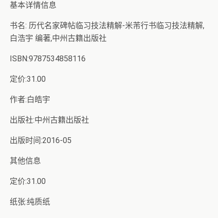
基本详情信息
书名: 历代名家碑帖临习技法精解-米芾行书临习技法精解,
白浩宇 编著,中州古籍出版社
ISBN:9787534858116
定价:31.00
作者:白皓宇
出版社:中州古籍出版社
出版时间:2016-05
其他信息
定价:31.00
纸张:纯质纸