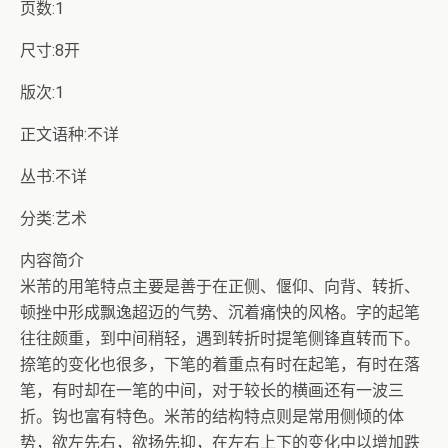
页数:1
尺寸:8开
版次:1
正文语种:不详
丛书:不详
分类:艺术
内容简介
米芾的用笔特点主要是善于在正侧、偃仰、向背、转折、
顿挫中形成飘逸超迈的气势、沉着痛快的风格。字的起笔
往往颇重，到中间稍轻，遇到转折时提笔侧锋直转而下。
捺笔的变化也很多，下笔的着重点有时在起笔，有时在落
笔，有时却在一笔的中间，对于较长的横画还有一波三
折。钩也富有特色。米芾的结构特点则是常用侧倾的体
势，欲左先右，欲扬先抑，在左右上下的变化中以增加跌