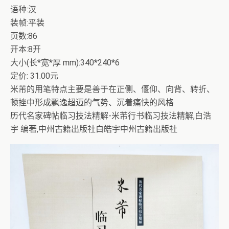
语种:汉
装帧:平装
页数:86
开本:8开
大小(长*宽*厚 mm):340*240*6
定价: 31.00元
米芾的用笔特点主要是善于在正侧、偃仰、向背、转折、
顿挫中形成飘逸超迈的气势、沉着痛快的风格
历代名家碑帖临习技法精解-米芾行书临习技法精解,白浩
宇 编著,中州古籍出版社白皓宇中州古籍出版社