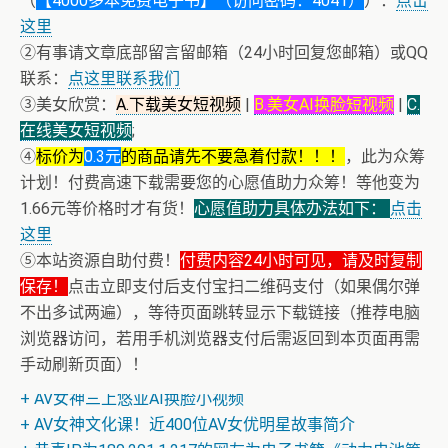
（
【4000多本免费电子书】（访问密码：4041）
）：
点击
这里
②有事请文章底部留言留邮箱（24小时回复您邮箱）或QQ
联系：
点这里联系我们
③美女欣赏：
A.下载美女短视频
|
B.美女AI换脸短视频
|
C.
在线美女短视频
;
④
标价为
0.3元
的商品请先不要急着付款！！！
，此为众筹
计划！付费高速下载需要您的心愿值助力众筹！等他变为
1.66元等价格时才有货！
心愿值助力具体办法如下：
点击
这里
⑤本站资源自助付费！
付费内容24小时可见，请及时复制
保存！
点击立即支付后支付宝扫二维码支付（如果偶尔弹
不出多试两遍），等待页面跳转显示下载链接（推荐电脑
浏览器访问，若用手机浏览器支付后需返回到本页面再需
+ 恭喜IP为180.201.1.217的网友为电子书籍《动力电池管
手动刷新页面）！
理系统核心算法》众筹一次！
+ AV女神三上悠亚AI换脸小视频
+ AV女神文化课！近400位AV女优明星故事简介