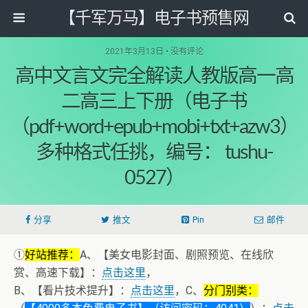
【千军万马】电子书预售网
2021年3月13日 • 没有评论
高中文言文完全解读人教版高一高
二高三上下册（电子书
（pdf+word+epub+mobi+txt+azw3）
多种格式任挑，编号： tushu-
0527）
分享
推文
Pin
邮件
①
好站推荐：
A、【美女电影封面、剧照预览、在线欣
赏、高速下载】：
点击这里
，
B、【看片技术提升】：
点击这里
，C、
分门别类：