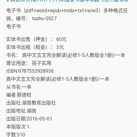
+ 恭喜IP为180.201.1.217的网友为电子书籍《动力电池管
理系统核心算法》众筹一次！
电子书（pdf+word+epub+mobi+txt+azw3）多种格式任
挑，编号： tushu-0527
电子书
实体书出售（押金）： 60元
实体书出租（租金）： 3元
书名： 高中文言文完全解读(必修1-5人教版全1册)/一本
建议用途： 孩子实用
ISBN:9787553938936
高中文言文完全解读(必修1-5人教版全1册)/一本
从书名:一本
编者:蔡德权
出版社:湖南教育出版社
出版地址:湖南
出版日期:2016-05-01
本版版次:1
字数:510