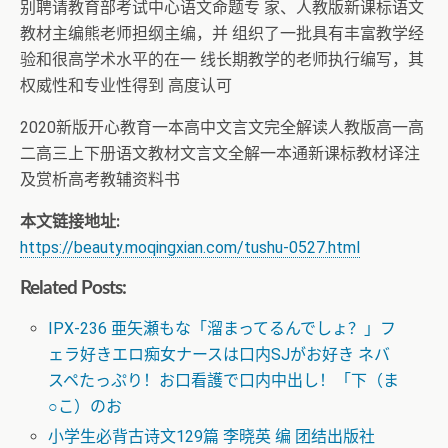
别聘请教育部考试中心语文命题专 家、人教版新课标语文
教材主编熊老师担纲主编，并 组织了一批具有丰富教学经
验和很高学术水平的在一 线长期教学的老师执行编写，其
权威性和专业性得到 高度认可
2020新版开心教育一本高中文言文完全解读人教版高一高
二高三上下册语文教材文言文全解一本通新课标教材译注
及赏析高考教辅资料书
本文链接地址:
https://beauty.moqingxian.com/tushu-0527.html
Related Posts:
IPX-236 亜矢瀬もな「溜まってるんでしょ？」フ
ェラ好きエロ痴女ナースは口内SJがお好き ネバ
スペたっぷり！お口看護で口内中出し！「下（ま
○こ）のお
小学生必背古诗文129篇 李晓英 编 团结出版社