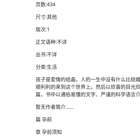
页数:434
尺寸:其他
版次:1
正文语种:不详
丛书:不详
分类:生活
孩子是爱情的结晶，人的一生中没有什么比结
顺利利的来到这个世界上。然后以欣喜的目光
篇，书中以通俗易懂的文字、严谨的科学语言
暂无作者简介……
篇 孕前
章 孕前须知