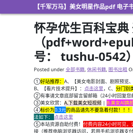
Skip to content
【千军万马】美女明星作品pdf 电子
怀孕优生百科宝典
（pdf+word+e
号： tushu-0542
Posted under
全部书籍
,
休闲书籍
,
图书出租
O
①
好站推荐：
A、【美女电影封面、剧照预览
B、【看片技术提升】：
点击这里
，C、
分门别
②有事请文章底部留言留邮箱（24小时回复您
③美女欣赏：
A.下载美女短视频
|
B.美女AI
④
标价为
0.3元
的商品请先不要急着付款！！！
法如下：
点击这里
⑤本站资源自助付费！
付费内容24小时可见，
接（推荐电脑浏览器访问，若用手机浏览器支