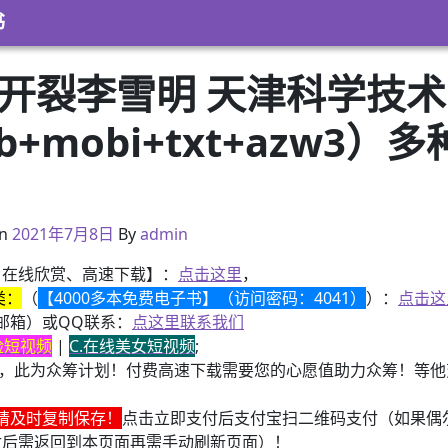
书
 开裂李雪明 天津科学技
pub+mobi+txt+azw
）
2021年4月14日
n
2021年7月8日
By
admin
、在线欣赏、高速下载】：
点击这里
，
类：
（
【4000多本免费电子书】（访问密码：4041）
）：
点击这
邮箱）或QQ联系：
点这里联系我们
换脸短视频
|
C.在线美女短视频
;
，此为众筹计划！付费高速下载需要您的心愿值助力众筹！等他变
请及时复制保存！
点击立即支付后支付宝扫二维码支付（如果偶
付后需返回到本页面再需手动刷新页面）！