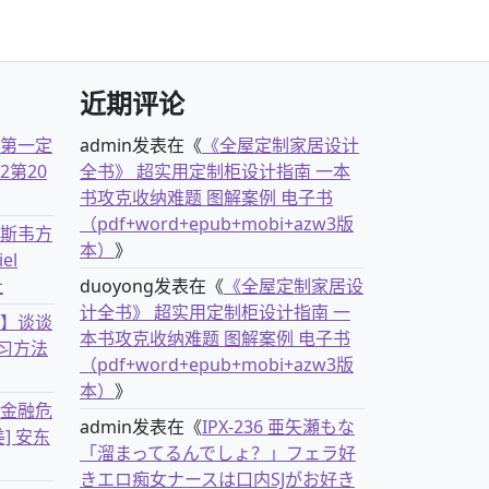
近期评论
古第一定
admin
发表在《
《全屋定制家居设计
2第20
全书》 超实用定制柜设计指南 一本
书攻克收纳难题 图解案例 电子书
（pdf+word+epub+mobi+azw3版
克斯韦方
本）
》
el
社
duoyong
发表在《
《全屋定制家居设
计全书》 超实用定制柜设计指南 一
书】谈谈
本书攻克收纳难题 图解案例 电子书
习方法
（pdf+word+epub+mobi+azw3版
本）
》
离金融危
admin
发表在《
IPX-236 亜矢瀬もな
] 安东
「溜まってるんでしょ？」フェラ好
きエロ痴女ナースは口内SJがお好き