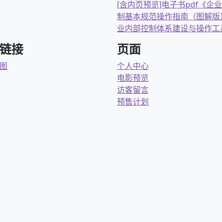
[含内页预览]电子书pdf《企
制基本规范操作指南（图解版
业内部控制体系建设与操作工
链接
页面
图
个人中心
电影预览
访客留言
预售计划