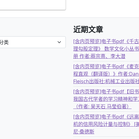
近期文章
[含内页预览]电子书pdf《千
理勾股定理》 数学文化小丛书
册 作者:蔡宗熹、李大潜
[含内页预览]电子书pdf《麦
程直观（翻译版）》作者:Dani
Fleisch出版社:机械工业出版
[含内页预览]电子书pdf【旧
我国古代学者的学习精神和学
（作者: 吴天石 马莹伯著）
[含内页预览]电子书pdf《远
机的信用风险计量与控制》 [美
尼·桑德斯