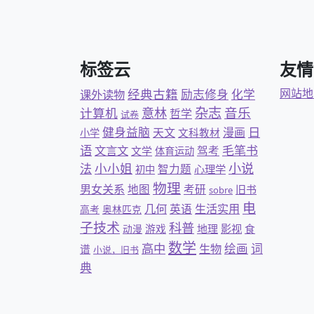
标签云
友情
经典古籍
网站地
励志修身
化学
课外读物
杂志
意林
音乐
计算机
哲学
试卷
日
健身益脑
天文
漫画
文科教材
小学
语
文言文
毛笔书
驾考
文学
体育运动
小小姐
小说
法
智力题
心理学
初中
物理
男女关系
地图
考研
旧书
sobre
电
几何
英语
生活实用
高考
奥林匹克
子技术
科普
游戏
地理
影视
食
动漫
数学
高中
绘画
词
生物
谱
小说，旧书
典