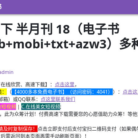
书
月下 半月刊 18（电子书
pub+mobi+txt+azw
）
admin
、在线欣赏、高速下载】：
点击这里
，
类：
（
【4000多本免费电子书】（访问密码：4041）
）：
点击这
邮箱）或QQ联系：
点这里联系我们
换脸短视频
|
C.在线美女短视频
;
，此为众筹计划！付费高速下载需要您的心愿值助力众筹！等他变
请及时复制保存！
点击立即支付后支付宝扫二维码支付（如果偶
付后需返回到本页面再需手动刷新页面）！