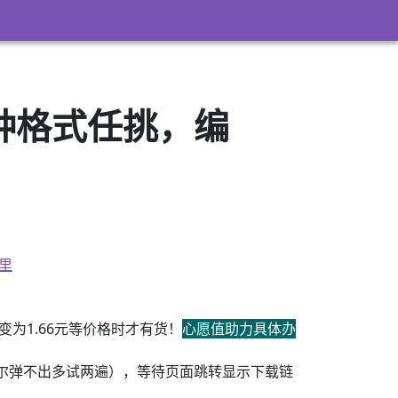
3）多种格式任挑，编
里
为1.66元等价格时才有货！
心愿值助力具体办
尔弹不出多试两遍），等待页面跳转显示下载链