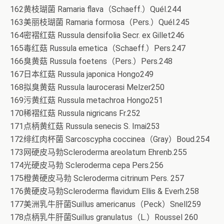
162黄枝瑚菌 Ramaria flava（Schaeff.）Quél.244
163美丽枝瑚菌 Ramaria formosa（Pers.）Quél.245
164密褶红菇 Russula densifolia Secr. ex Gillet246
165毒红菇 Russula emetica（Schaeff.）Pers.247
166臭黄菇 Russula foetens（Pers.）Pers.248
167日本红菇 Russula japonica Hongo249
168拟臭黄菇 Russula laurocerasi Melzer250
169污黄红菇 Russula metachroa Hongo251
170稀褶红菇 Russula nigricans Fr.252
171点柄黄红菇 Russula senecis S. Imai253
172绯红肉杯菌 Sarcoscypha coccinea（Gray）Boud.254
173网硬皮马勃Scleroderma areolatum Ehrenb.255
174光硬皮马勃 Scleroderma cepa Pers.256
175橙黄硬皮马勃 Scleroderma citrinum Pers. 257
176黄硬皮马勃Scleroderma flavidum Ellis & Everh.258
177美洲乳牛肝菌Suillus americanus（Peck）Snell259
178点柄乳牛肝菌Suillus granulatus（L.）Roussel 260