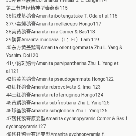
35环带丝膜菌Cortinarius trivialis J. E. Lange114
第三节神经精神型毒蘑菇115
36假球基鹅膏Amanita ibotengutake T. Oda et al.116
37小毒蝇鹅膏Amanita melleiceps Hongo117
38美黄鹅膏Amanita mira Corner & Bas118
39鹅膏Amanita muscaria（L：Fr.）Lam.119
40东方黄盖鹅膏Amanita orientigemmata Zhu L. Yang &
Yoshim. Doi120
41小豹斑鹅膏Amanita parvipantherina Zhu. L. Yang et
al.121
42假黄盖鹅膏Amanita pseudogemmata Hongo122
43红托鹅膏Amanita rubrovolvata S. Imai 123
44土红鹅膏Amanita rufoferruginea Hongo124
45黄鳞鹅膏Amanita subfrostiana Zhu L. Yang125
46球基鹅膏Amanita subglobosa Zhu L. Yang126
47残托鹅膏原变型Amanita sychnopyramis Corner & Bas f.
sychnopyramis127
48残托鹅膏有环变型Amanita sychnopyramis f.