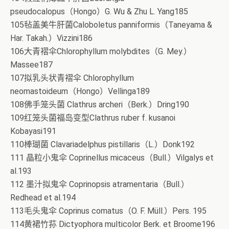
pseudocalopus（Hongo）G. Wu & Zhu L. Yang185
105毡盖美牛肝菌Caloboletus panniformis（Taneyama &
Har. Takah.）Vizzini186
106大青褶伞Chlorophyllum molybdites（G. Mey.）
Massee187
107拟乳头状青褶伞 Chlorophyllum
neomastoideum（Hongo）Vellinga189
108佛手笼头菌 Clathrus archeri（Berk.）Dring190
109红笼头菌福岛变型Clathrus ruber f. kusanoi
Kobayasi191
110棒瑚菌 Clavariadelphus pistillaris（L.）Donk192
111 晶粒小鬼伞 Coprinellus micaceus（Bull.）Vilgalys et
al.193
112 墨汁拟鬼伞 Coprinopsis atramentaria（Bull.）
Redhead et al.194
113毛头鬼伞 Coprinus comatus（O. F. Müll.）Pers. 195
114黄裙竹荪 Dictyophora multicolor Berk. et Broome196