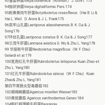
93皱盖钟菌Verpa bohemica（Krombh.）J. Schrt. 173
94指状钟菌Verpa digitaliformis Pers.174
95粉黄黄肉牛肝菌Butyriboletus roseoflavus（Hai B. Li &
Hai L. Wei）D. Arora & J. L. Frank175
96哀牢山孔菌Laetiporus ailaoshanensis B. K. Cui & J.
Song176
97环纹孔菌Laetiporus zonatus B. K. Cui & J. Song177
98兰茂牛肝菌Lanmaoa asiatica G. Wu & Zhu L. Yang178
99 华丽新牛肝菌Neoboletus magnificus（W. F. Chiu）
Gelardi et al.179
100宽孢红孔牛肝菌Rubroboletus latisporus Kuan Zhao et
Zhu L. Yang180
101红孔牛肝菌Rubroboletus sinicus（W. F. Chiu）Kuan
Zhao& Zhu L. Yang181
第四节胃肠炎型毒蘑菇182
102细褐鳞蘑菇Agaricus moelleri Wasser183
103黄斑蘑菇 Agaricus xanthodermus Genev.184
104假红柄薄瓤牛肝菌Baorangia