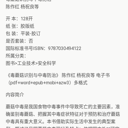
陈作红 杨祝良等
开 本：128开
纸 张：胶版纸
包 装：平装-胶订
是否套装：否
国际标准书号ISBN：9787030494122
所属分类：
图书>工业技术>安全科学
《毒蘑菇识别与中毒防治》 陈作红 杨祝良等 电子书
（pdf+word+epub+mobi+azw3）多格式
内容简介
蘑菇中毒是我国食物中毒事件中导致死亡的主要因素，准
确鉴别毒蘑菇、把握其中毒症状特征对于预防和治疗蘑菇
中毒具有重大意义。本书借助实际生活中发生的典型案