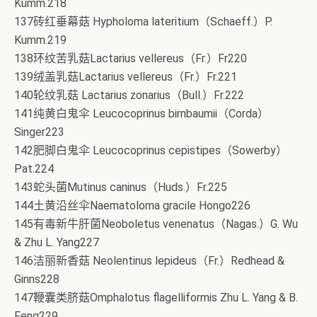
Kumm.218
137砖红垂幕菇 Hypholoma lateritium（Schaeff.）P.
Kumm.219
138环纹苦乳菇Lactarius vellereus（Fr.）Fr220
139绒盖乳菇Lactarius vellereus（Fr.）Fr.221
140轮纹乳菇 Lactarius zonarius（Bull.）Fr.222
141纯黄白鬼伞 Leucocoprinus birnbaumii（Corda）
Singer223
142肥脚白鬼伞 Leucocoprinus cepistipes（Sowerby）
Pat.224
143蛇头菌Mutinus caninus（Huds.）Fr.225
144土黄沿丝伞Naematoloma gracile Hongo226
145有毒新牛肝菌Neoboletus venenatus（Nagas.）G. Wu
& Zhu L. Yang227
146洁丽新香菇 Neolentinus lepideus（Fr.）Redhead &
Ginns228
147鞭囊类脐菇Omphalotus flagelliformis Zhu L. Yang & B.
Feng229