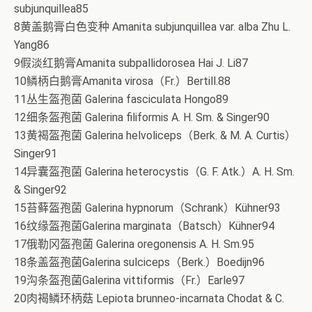
subjunquillea85
8黄盖鹅膏白色变种 Amanita subjunquillea var. alba Zhu L.
Yang86
9假淡红鹅膏Amanita subpallidorosea Hai J. Li87
10鳞柄白鹅膏Amanita virosa（Fr.）Bertill.88
11丛生盔孢菌 Galerina fasciculata Hongo89
12细条盔孢菌 Galerina filiformis A. H. Sm. & Singer90
13黄褐盔孢菌 Galerina helvoliceps（Berk. & M. A. Curtis）
Singer91
14异囊盔孢菌 Galerina heterocystis（G. F. Atk.）A. H. Sm.
& Singer92
15苔藓盔孢菌 Galerina hypnorum（Schrank）Kühner93
16纹缘盔孢菌Galerina marginata（Batsch）Kühner94
17俄勒冈盔孢菌 Galerina oregonensis A. H. Sm.95
18条盖盔孢菌Galerina sulciceps（Berk.）Boedijn96
19沟条盔孢菌Galerina vittiformis（Fr.）Earle97
20肉褐鳞环柄菇 Lepiota brunneo-incarnata Chodat & C.