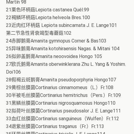
Martín 98
21栗色环柄菇Lepiota castanea Quél.99
22褐鳞环柄菇Lepiota helveola Bres.100
23近肉红环柄菇 Lepiota subincarnata J. E. Lange101
第二节急性肾衰竭型毒蘑菇102
24赤脚鹅膏Amanita gymnopus Corner & Bas103
25异味鹅膏Amanita kotohiraensis Nagas. & Mitani 104
26拟卵盖鹅膏Amanita neoovoidea Hongo 105
27欧氏鹅膏Amanita oberwinklerana Zhu L. Yang & Yoshim.
Doi106
28假褐云斑鹅膏Amanita pseudoporphyria Hongo107
29黄棕丝膜菌Cortinarius cinnamomeus（L.）Fr.108
30半被毛丝膜菌Cortinarius hemitrichus（Pers.）Fr.109
31黑鳞丝膜菌Cortinarius nigrosquamosus Hongo110
32拟荷叶丝膜菌Cortinarius pseudosalor J. E. Lange111
33血红丝膜菌Cortinarius sanguineus（Wulfen）Fr.112
34退紫丝膜菌Cortinarius traganus（Fr.）Fr.113