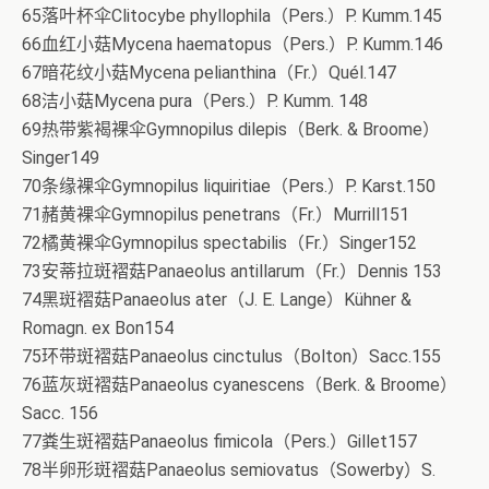
65落叶杯伞Clitocybe phyllophila（Pers.）P. Kumm.145
66血红小菇Mycena haematopus（Pers.）P. Kumm.146
67暗花纹小菇Mycena pelianthina（Fr.）Quél.147
68洁小菇Mycena pura（Pers.）P. Kumm. 148
69热带紫褐裸伞Gymnopilus dilepis（Berk. & Broome）
Singer149
70条缘裸伞Gymnopilus liquiritiae（Pers.）P. Karst.150
71赭黄裸伞Gymnopilus penetrans（Fr.）Murrill151
72橘黄裸伞Gymnopilus spectabilis（Fr.）Singer152
73安蒂拉斑褶菇Panaeolus antillarum（Fr.）Dennis 153
74黑斑褶菇Panaeolus ater（J. E. Lange）Kühner &
Romagn. ex Bon154
75环带斑褶菇Panaeolus cinctulus（Bolton）Sacc.155
76蓝灰斑褶菇Panaeolus cyanescens（Berk. & Broome）
Sacc. 156
77粪生斑褶菇Panaeolus fimicola（Pers.）Gillet157
78半卵形斑褶菇Panaeolus semiovatus（Sowerby）S.