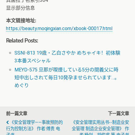
真菌拉丁名索引304
显示部分信息
本文链接地址:
https://beauty.moqingxian.com/xbook-00017.html
Related Posts:
SSNI-813 19歳・乙白さやか めちゃイキ！初体験
3本番スペシャル
MEYD-575 旦那が喫煙している5分の間義父に時
短中出しされて毎日10発孕ませられています…。
めぐり
前一篇文章
下一篇文章
《安全管理学——事故预防的
《安全管理实用丛书--制造业安
行为控制方法》 作者:傅贵 电
全管理 制造企业安全管理》 作