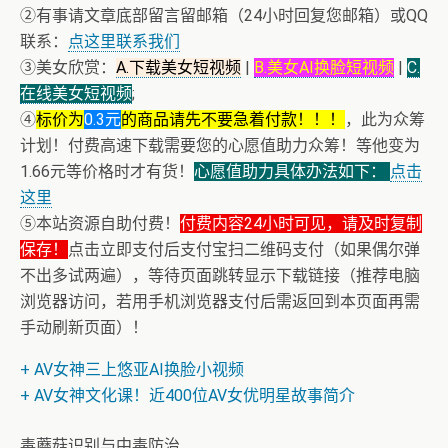
②有事请文章底部留言留邮箱（24小时回复您邮箱）或QQ
联系：
点这里联系我们
③美女欣赏：
A.下载美女短视频
|
B.美女AI换脸短视频
|
C.
在线美女短视频
;
④
标价为
0.3元
的商品请先不要急着付款！！！
，此为众筹
计划！付费高速下载需要您的心愿值助力众筹！等他变为
1.66元等价格时才有货！
心愿值助力具体办法如下：
点击
这里
⑤本站资源自助付费！
付费内容24小时可见，请及时复制
保存！
点击立即支付后支付宝扫二维码支付（如果偶尔弹
不出多试两遍），等待页面跳转显示下载链接（推荐电脑
浏览器访问，若用手机浏览器支付后需返回到本页面再需
手动刷新页面）！
+ AV女神三上悠亚AI换脸小视频
+ AV女神文化课！近400位AV女优明星故事简介
毒蘑菇识别与中毒防治