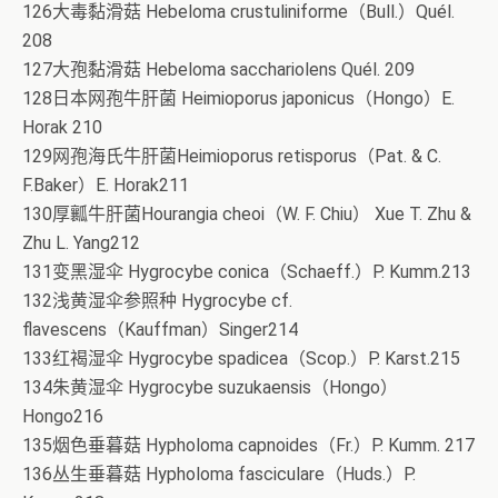
126大毒黏滑菇 Hebeloma crustuliniforme（Bull.）Quél.
208
127大孢黏滑菇 Hebeloma sacchariolens Quél. 209
128日本网孢牛肝菌 Heimioporus japonicus（Hongo）E.
Horak 210
129网孢海氏牛肝菌Heimioporus retisporus（Pat. & C.
F.Baker）E. Horak211
130厚瓤牛肝菌Hourangia cheoi（W. F. Chiu） Xue T. Zhu &
Zhu L. Yang212
131变黑湿伞 Hygrocybe conica（Schaeff.）P. Kumm.213
132浅黄湿伞参照种 Hygrocybe cf.
flavescens（Kauffman）Singer214
133红褐湿伞 Hygrocybe spadicea（Scop.）P. Karst.215
134朱黄湿伞 Hygrocybe suzukaensis（Hongo）
Hongo216
135烟色垂暮菇 Hypholoma capnoides（Fr.）P. Kumm. 217
136丛生垂暮菇 Hypholoma fasciculare（Huds.）P.