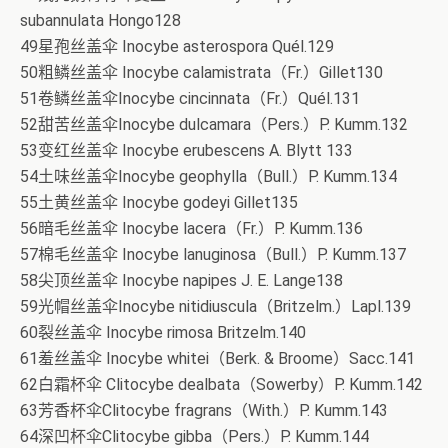
subannulata Hongo128
49星孢丝盖伞 Inocybe asterospora Quél.129
50粗鳞丝盖伞 Inocybe calamistrata（Fr.）Gillet130
51卷鳞丝盖伞Inocybe cincinnata（Fr.）Quél.131
52甜苦丝盖伞Inocybe dulcamara（Pers.）P. Kumm.132
53变红丝盖伞 Inocybe erubescens A. Blytt 133
54土味丝盖伞Inocybe geophylla（Bull.）P. Kumm.134
55土黄丝盖伞 Inocybe godeyi Gillet135
56暗毛丝盖伞 Inocybe lacera（Fr.）P. Kumm.136
57棉毛丝盖伞 Inocybe lanuginosa（Bull.）P. Kumm.137
58尖顶丝盖伞 Inocybe napipes J. E. Lange138
59光帽丝盖伞Inocybe nitidiuscula（Britzelm.）Lapl.139
60裂丝盖伞 Inocybe rimosa Britzelm.140
61羞丝盖伞 Inocybe whitei（Berk. & Broome）Sacc.141
62白霜杯伞 Clitocybe dealbata（Sowerby）P. Kumm.142
63芳香杯伞Clitocybe fragrans（With.）P. Kumm.143
64深凹杯伞Clitocybe gibba（Pers.）P. Kumm.144