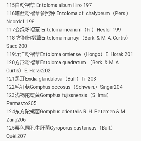
115白粉褶蕈 Entoloma album Hiro 197
116暗蓝粉褶蕈参照种 Entoloma cf. chalybeum（Pers.）
Noordel. 198
117变绿粉褶蕈 Entoloma incanum（Fr.）Hesler 199
118 方孢粉褶蕈Entoloma murrayi（Berk. & M. A. Curtis）
Sacc.200
119近江粉褶蕈Entoloma omiense（Hongo）E. Horak 201
120方形粉褶蕈Entoloma quadratum （Berk. & M. A.
Curtis）E. Horak202
121黑耳Exidia glandulosa（Bull.）Fr. 203
122毛钉菇Gomphus occosus（Schwein.）Singer204
123浅褐陀螺菌Gomphus fujisanensis（S. Imai）
Parmasto205
124东方陀螺菌Gomphus orientalis R. H. Petersen & M.
Zang206
125栗色圆孔牛肝菌Gyroporus castaneus（Bull.）
Quél.207