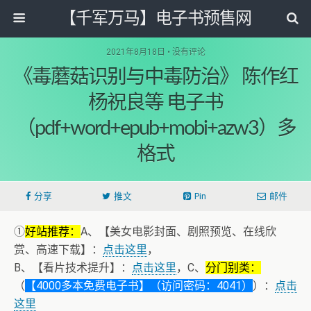
【千军万马】电子书预售网
2021年8月18日 • 没有评论
《毒蘑菇识别与中毒防治》 陈作红
杨祝良等 电子书
（pdf+word+epub+mobi+azw3）多
格式
分享
推文
Pin
邮件
①
好站推荐：
A、【美女电影封面、剧照预览、在线欣
赏、高速下载】：
点击这里
，
B、【看片技术提升】：
点击这里
，C、
分门别类：
（
【4000多本免费电子书】（访问密码：4041）
）：
点击
这里