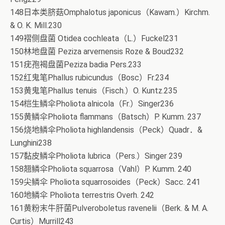
148日本类脐菇Omphalotus japonicus（Kawam.）Kirchm.
& O. K. Mill.230
149褶侧盘菌 Otidea cochleata（L.）Fuckel231
150林地盘菌 Peziza arvernensis Roze & Boud232
151疣孢褐盘菌Peziza badia Pers.233
152红鬼笔Phallus rubicundus（Bosc）Fr.234
153黄鬼笔Phallus tenuis（Fisch.）O. Kuntz.235
154桤生鳞伞Pholiota alnicola（Fr.）Singer236
155黄鳞伞Pholiota flammans（Batsch）P. Kumm. 237
156烧地鳞伞Pholiota highlandensis（Peck）Quadr．&
Lunghini238
157黏皮鳞伞Pholiota lubrica（Pers.）Singer 239
158翘鳞伞Pholiota squarrosa（Vahl）P. Kumm. 240
159尖鳞伞 Pholiota squarrosoides（Peck）Sacc. 241
160地鳞伞 Pholiota terrestris Overh. 242
161黄粉末牛肝菌Pulveroboletus ravenelii（Berk. & M. A.
Curtis）Murrill243