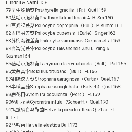
Lundell & Nannf.158
79早生脆柄菇Psathyrella gracilis（Fr.）Quél.159
80丛毛小脆柄菇Psathyrella kauffmanii A. H. Sm.160
81喜粪裸盖菇Psilocybe coprophila（Bull.）P. Kumm.161
82古巴裸盖菇Psilocybe cubensis（Earle）Singer162
83苏梅岛裸盖菇Psilocybe samuiensis Guzmán et al.163
84台湾光盖伞Psilocybe taiwanensis Zhu L. Yang &
Guzmán164
85毡毛小脆柄菇Lacrymaria lacrymabunda（Bull.）Pat.165
86黄盖粪伞Bolbitius titubans（Bull.）Fr.166
87铜绿球盖菇Stropharia aeruginosa（Curtis）Quél.167
88半球盖菇Stropharia semiglobata（Batsch）Quél.168
89鹿花菌Gyromitra esculenta（Pers.）Fr.169
90赭鹿花菌Gyromitra infula（Schaeff.）Quél.170
91拟皱柄白马鞍菌Helvella pseudoreflexa Q. Zhao et
al.171
92马鞍菌Helvella elastica Bull.172