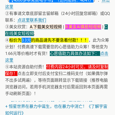
（
【4000多本免费电子书】（访问密码：4041）
）：
点击
这里
②有事请文章底部留言留邮箱（24小时回复您邮箱）或QQ
联系：
点这里联系我们
③美女欣赏：
A.下载美女短视频
|
B.美女AI换脸短视频
|
C.
在线美女短视频
;
④
标价为
0.3元
的商品请先不要急着付款！！！
，此为众筹
计划！付费高速下载需要您的心愿值助力众筹！等他变为
1.66元等价格时才有货！
心愿值助力具体办法如下：
点击
这里
⑤本站资源自助付费！
付费内容24小时可见，请及时复制
保存！
点击立即支付后支付宝扫二维码支付（如果偶尔弹
不出多试两遍），等待页面跳转显示下载链接（推荐电脑
浏览器访问，若用手机浏览器支付后需返回到本页面再需
手动刷新页面）！
+ 【真·核心技术】搜片神器+下载+在线看片神器
+ 恒星世界在暴力中诞生，也在暴力中消亡！《了解宇宙
如何运行》