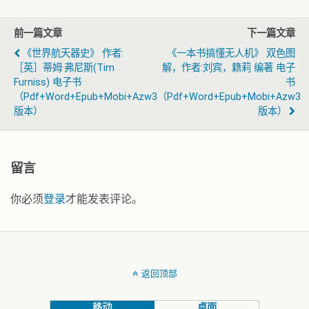
前一篇文章
下一篇文章
《世界航天器史》 作者:
《一本书搞懂无人机》 双色图
［英］蒂姆·弗尼斯(Tim
解，作者:刘宾，籍莉 编著 电子
Furniss) 电子书
书
（pdf+word+epub+mobi+azw3
（pdf+word+epub+mobi+azw3
版本）
版本）
留言
你必须
登录
才能发表评论。
返回顶部
移动
桌面