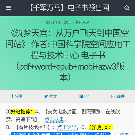
【千军万马】电子书预售网
2021年8月20日 • 没有评论
《筑梦天宫：从万户飞天到中国空
间站》 作者:中国科学院空间应用工
程与技术中心 电子书
（pdf+word+epub+mobi+azw3版
本）
分享
推文
Pin
邮件
①
好站推荐：
A、【美女电影封面、剧照预览、在线欣
赏、高速下载】：
点击这里
，
B、【看片技术提升】：
点击这里
，C、
分门别类：