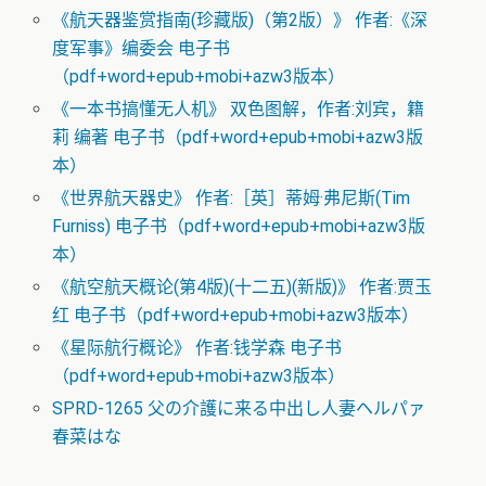
《航天器鉴赏指南(珍藏版)（第2版）》 作者:《深
度军事》编委会 电子书
（pdf+word+epub+mobi+azw3版本）
《一本书搞懂无人机》 双色图解，作者:刘宾，籍
莉 编著 电子书（pdf+word+epub+mobi+azw3版
本）
《世界航天器史》 作者:［英］蒂姆·弗尼斯(Tim
Furniss) 电子书（pdf+word+epub+mobi+azw3版
本）
《航空航天概论(第4版)(十二五)(新版)》 作者:贾玉
红 电子书（pdf+word+epub+mobi+azw3版本）
《星际航行概论》 作者:钱学森 电子书
（pdf+word+epub+mobi+azw3版本）
SPRD-1265 父の介護に来る中出し人妻ヘルパァ
春菜はな