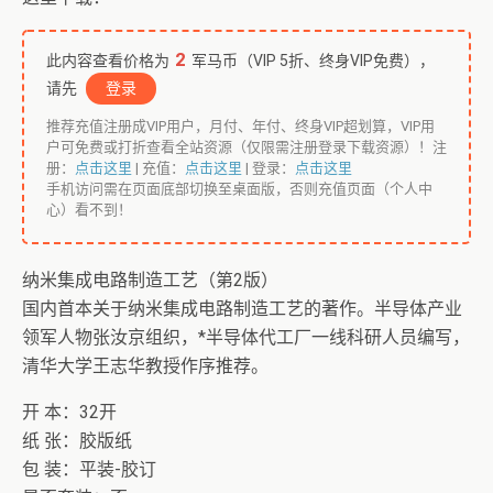
2
此内容查看价格为
军马币（VIP 5折、终身VIP免费），
请先
登录
推荐充值注册成VIP用户，月付、年付、终身VIP超划算，VIP用
户可免费或打折查看全站资源（仅限需注册登录下载资源）！注
册：
点击这里
| 充值：
点击这里
| 登录：
点击这里
手机访问需在页面底部切换至桌面版，否则充值页面（个人中
心）看不到！
纳米集成电路制造工艺（第2版）
国内首本关于纳米集成电路制造工艺的著作。半导体产业
领军人物张汝京组织，*半导体代工厂一线科研人员编写，
清华大学王志华教授作序推荐。
开 本：32开
纸 张：胶版纸
包 装：平装-胶订