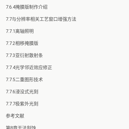
7.6.4掩膜版制作介绍
7.7与分辨率相关工艺窗口增强方法
7.7.1离轴照明
7.7.2相移掩膜版
7.7.3亚衍射散射条
7.7.4光学邻近效应修正
7.7.5二重图形技术
7.7.6浸没式光刻
7.7.7极紫外光刻
参考文献
第8章干法刻蚀