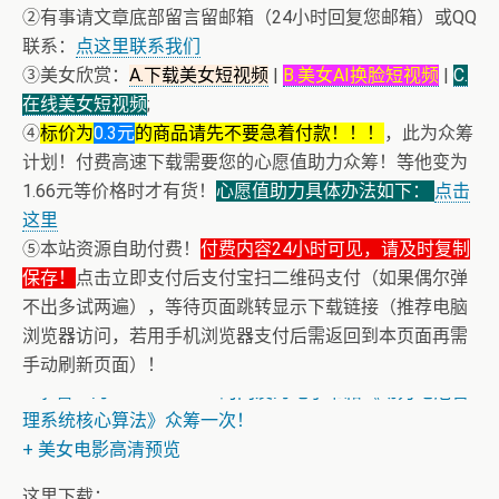
②有事请文章底部留言留邮箱（24小时回复您邮箱）或QQ
联系：
点这里联系我们
③美女欣赏：
A.下载美女短视频
|
B.美女AI换脸短视频
|
C.
在线美女短视频
;
④
标价为
0.3元
的商品请先不要急着付款！！！
，此为众筹
计划！付费高速下载需要您的心愿值助力众筹！等他变为
1.66元等价格时才有货！
心愿值助力具体办法如下：
点击
这里
⑤本站资源自助付费！
付费内容24小时可见，请及时复制
保存！
点击立即支付后支付宝扫二维码支付（如果偶尔弹
不出多试两遍），等待页面跳转显示下载链接（推荐电脑
浏览器访问，若用手机浏览器支付后需返回到本页面再需
+ 恭喜IP为180.201.1.217的网友为电子书籍《动力电池管
手动刷新页面）！
理系统核心算法》众筹一次！
+ 美女电影高清预览
+ 恭喜IP为180.201.1.217的网友为电子书籍《动力电池管
理系统核心算法》众筹一次！
这里下载：