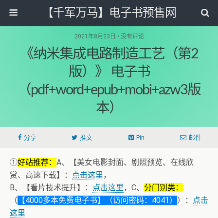
【千军万马】电子书预售网
2021年8月23日 • 没有评论
《纳米集成电路制造工艺（第2
版）》 电子书
（pdf+word+epub+mobi+azw3版
本）
分享
推文
Pin
邮件
①
好站推荐：
A、【美女电影封面、剧照预览、在线欣
赏、高速下载】：
点击这里
，
B、【看片技术提升】：
点击这里
，C、
分门别类：
（
【4000多本免费电子书】（访问密码：4041）
）：
点击
这里