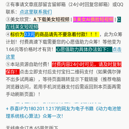
②有事请文章底部留言留邮箱（24小时回复您邮箱）或QQ
联系：
点这里联系我们
③美女欣赏：
A.下载美女短视频
|
B.美女AI换脸短视频
|
C.
在线美女短视频
;
④
标价为
0.3元
的商品请先不要急着付款！！！
，此为众筹
计划！付费高速下载需要您的心愿值助力众筹！等他变为
1.66元等价格时才有货！
心愿值助力具体办法如下：
点击
这里
⑤本站资源自助付费！
付费内容24小时可见，请及时复制
保存！
点击立即支付后支付宝扫二维码支付（如果偶尔弹
不出多试两遍），等待页面跳转显示下载链接（推荐电脑
浏览器访问，若用手机浏览器支付后需返回到本页面再需
手动刷新页面）！
+ 13位up主齐聚B站跳极乐净土，谁的最有灵魂
+ 恭喜IP为180.201.1.217的网友为电子书籍《动力电池管
理系统核心算法》众筹一次！
无线电合订本 65周年版下