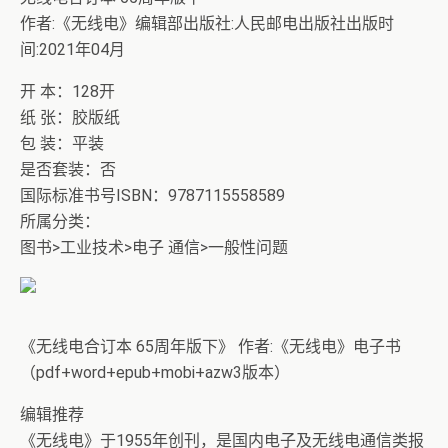
作者:《无线电》编辑部出版社:人民邮电出版社出版时
间:2021年04月
开 本：128开
纸 张：胶版纸
包 装：平装
是否套装：否
国际标准书号ISBN：9787115558589
所属分类：
图书>工业技术>电子 通信>一般性问题
《无线电合订本 65周年版下》 作者:《无线电》电子书
（pdf+word+epub+mobi+azw3版本）
编辑推荐
《无线电》于1955年创刊，是国内电子及无线电通信类报