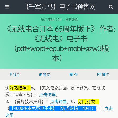
【千军万马】电子书预售网
2021年8月25日 • 没有评论
《无线电合订本 65周年版下》 作者:
《无线电》电子书
（pdf+word+epub+mobi+azw3版
本）
分享
推文
Pin
邮件
①
好站推荐：
A、【美女电影封面、剧照预览、在线欣
赏、高速下载】：
点击这里
，
B、【看片技术提升】：
点击这里
，C、
分门别类：
（
【4000多本免费电子书】（访问密码：4041）
）：
点击
这里