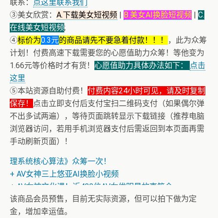
联系：
点这里联系我们
③美女欣赏：
A.下载美女短视频
|
B.美女AI换脸短视频
|
C.
在线美女短视频
;
④
标价为
0.3元
的商品请先不要急着付款！！！
，此为众筹
计划！付费高速下载需要您的心愿值助力众筹！等他变为
1.66元等价格时才有货！
心愿值助力具体办法如下：
点击
这里
⑤本站资源自助付费！
付费内容24小时可见，请及时复制
保存！
点击立即支付后支付宝扫二维码支付（如果偶尔弹
+ 恒星世界在暴力中诞生，也在暴力中消亡！《了解宇宙
不出多试两遍），等待页面跳转显示下载链接（推荐电脑
如何运行》
浏览器访问，若用手机浏览器支付后需返回到本页面再需
+ 恭喜IP为180.201.1.217的网友为电子书籍《动力电池管
手动刷新页面）！
理系统核心算法》众筹一次！
+ AV女神三上悠亚AI换脸小视频
+ AV女神文化课！近400位AV女优明星故事简介
该商品会员预售，目前无实际资源，但可以拍下做为定
金，增加幸运值。