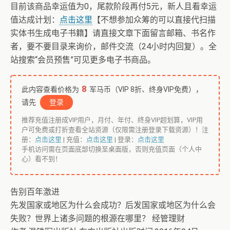
目前该商品幸运值为0，尾款阶段再付5元，新人且看幸运
值达成计划：
点击这里
【不想参加众筹的可以直接代扫描
实体书生成电子书籍】请直接文章下面留言邮箱、书名作
者，要不要目录来询价，邮件交流（24小时内回复）。全
站搜索“会员预售”可见更多电子书商品。
8
此内容查看价格为
军马币（VIP 8折、终身VIP免费），
请先
登录
推荐充值注册成VIP用户，月付、年付、终身VIP超划算，VIP用
户可免费或打折查看全站资源（仅限需注册登录下载资源）！注
册：
点击这里
| 充值：
点击这里
| 登录：
点击这里
手机访问需在页面底部切换至桌面版，否则充值页面（个人中
心）看不到！
告别百年激进
先发国家或地区为什么会成功？后发国家或地区为什么会
失败？世界上诸多问题的根源在哪里？ 经管理财