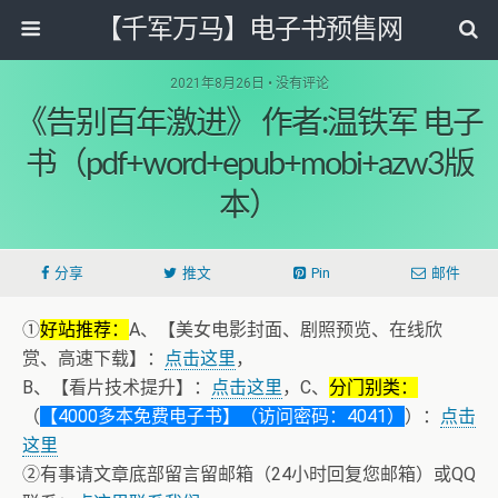
【千军万马】电子书预售网
2021年8月26日 • 没有评论
《告别百年激进》 作者:温铁军 电子
书（pdf+word+epub+mobi+azw3版
本）
分享
推文
Pin
邮件
①
好站推荐：
A、【美女电影封面、剧照预览、在线欣
赏、高速下载】：
点击这里
，
B、【看片技术提升】：
点击这里
，C、
分门别类：
（
【4000多本免费电子书】（访问密码：4041）
）：
点击
这里
②有事请文章底部留言留邮箱（24小时回复您邮箱）或QQ