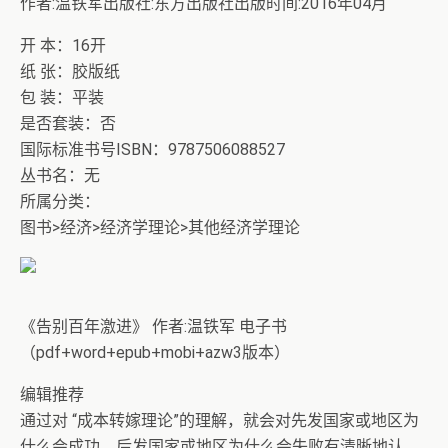
作者:温铁军出版社:东方出版社出版时间:2016年04月
开 本：16开
纸 张：胶版纸
包 装：平装
是否套装：否
国际标准书号ISBN：9787506088527
丛书名：无
所属分类：
图书>经济>经济学理论>其他经济学理论
《告别百年激进》 作者:温铁军 电子书
（pdf+word+epub+mobi+azw3版本）
编辑推荐
通过对 “成本转嫁理论”的理解，就会对先发国家或地区为
什么会成功，后发国家或地区为什么会失败有清晰地认