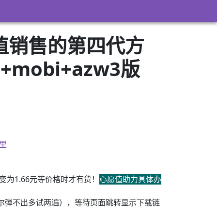
值销售的第四代方
+mobi+azw3版
里
为1.66元等价格时才有货！
心愿值助力具体办
尔弹不出多试两遍），等待页面跳转显示下载链