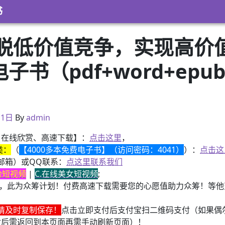
书
脱低价值竞争，实现高价
子书（pdf+word+epub
月31日
月1日
By
admin
、在线欣赏、高速下载】：
点击这里
，
类：
（
【4000多本免费电子书】（访问密码：4041）
）：
点击这
邮箱）或QQ联系：
点这里联系我们
换脸短视频
|
C.在线美女短视频
;
，此为众筹计划！付费高速下载需要您的心愿值助力众筹！等他变
请及时复制保存！
点击立即支付后支付宝扫二维码支付（如果偶
付后需返回到本页面再需手动刷新页面）！