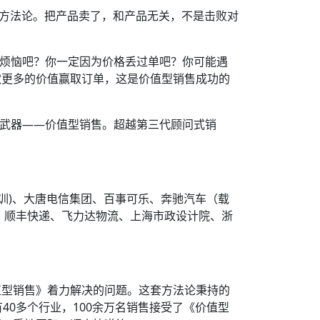
完整方法论。把产品卖了，和产品无关，不是击败对
的烦恼吧？你一定因为价格丢过单吧？你可能遇
献更多的价值赢取订单，这是价值型销售成功的
化武器——价值型销售。超越第三代顾问式销
培训)、大唐电信集团、百事可乐、奔驰汽车（载
缆、顺丰快递、飞力达物流、上海市政设计院、浙
值型销售》着力解决的问题。这套方法论秉持的
0多个行业，100余万名销售接受了《价值型