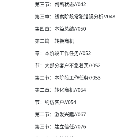
第三节：判断状态//042
第三章：线索阶段常犯错误分析//048
第四章：本篇总结//050
第二篇 转换商机
章：本阶段工作任务//052
节：大部分客户不急着买//052
第二节：本阶段工作任务//053
第二章：转化商机//054
节：约访客户//054
第二节：激发兴趣//067
第三节：建立信任//076