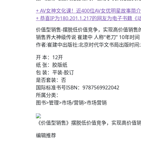
+ AV女神文化课！近400位AV女优明星故事简介
+ 恭喜IP为180.201.1.217的网友为电
价值型销售-摆脱低价值竞争，实现高价值销售的第
销售界大神级传说 崔建中 人称“老刀” 10年时
作者:崔建中出版社:北京时代华文书局出版时间:2
开 本：12开
纸 张：胶版纸
包 装：平装-胶订
是否套装：否
国际标准书号ISBN：9787569922042
所属分类：
图书>管理>市场/营销>市场营销
《价值型销售》摆脱低价值竞争，实现高价值销售的第四
编辑推荐