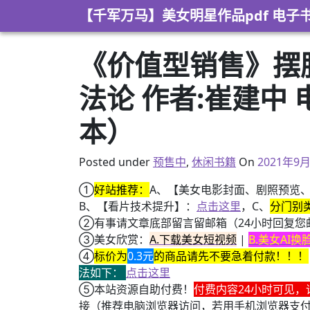
Skip to content
【千军万马】美女明星作品pdf 电子
《价值型销售》摆
法论 作者:崔建中 电
本）
2021年8
Posted under
预售中
,
休闲书籍
On
2021年9
①
好站推荐：
A、【美女电影封面、剧照预览
B、【看片技术提升】：
点击这里
，C、
分门别
②有事请文章底部留言留邮箱（24小时回复您
③美女欣赏：
A.下载美女短视频
|
B.美女AI
④
标价为
0.3元
的商品请先不要急着付款！！！
法如下：
点击这里
⑤本站资源自助付费！
付费内容24小时可见，
接（推荐电脑浏览器访问，若用手机浏览器支