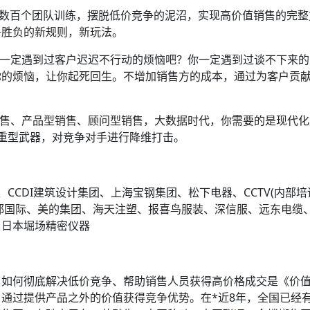
实践、数百个团队训练，摆脱低价竞争的泥沼，实现高价值销售的
争胜负的新规则，新玩法。
你一定遇到过客户迟迟不行动的烦恼吧？你一定遇到过谈不下来
你的烦恼，让你起死回生。不增加销售方的成本，通过为客户贡
销售、产品型销售、顾问型销售，大数据时代，你需要的是现代
重型武器，对竞争对手进行降维打击。
CCDI建筑设计集团、上海宝钢集团、松下电器、CCTV(内部
、佳都国际、美的集团、海天注塑、报喜鸟服装、深信服、远东电
、日本堀场精密仪器
，如何彻底解决低价竞争、帮助销售人员获得高价格成交是《价
通过提供产品之外的价值获得竞争优势。在*近8年，全国已经有4