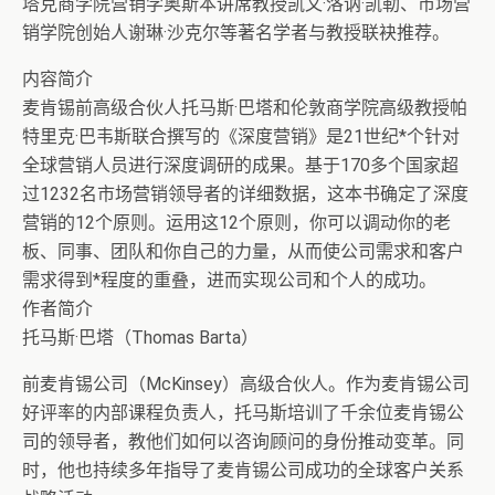
塔克商学院营销学奥斯本讲席教授凯文·洛讷·凯勒、市场营
销学院创始人谢琳·沙克尔等著名学者与教授联袂推荐。
内容简介
麦肯锡前高级合伙人托马斯·巴塔和伦敦商学院高级教授帕
特里克·巴韦斯联合撰写的《深度营销》是21世纪*个针对
全球营销人员进行深度调研的成果。基于170多个国家超
过1232名市场营销领导者的详细数据，这本书确定了深度
营销的12个原则。运用这12个原则，你可以调动你的老
板、同事、团队和你自己的力量，从而使公司需求和客户
需求得到*程度的重叠，进而实现公司和个人的成功。
作者简介
托马斯·巴塔（Thomas Barta）
前麦肯锡公司（McKinsey）高级合伙人。作为麦肯锡公司
好评率的内部课程负责人，托马斯培训了千余位麦肯锡公
司的领导者，教他们如何以咨询顾问的身份推动变革。同
时，他也持续多年指导了麦肯锡公司成功的全球客户关系