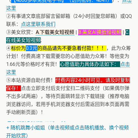
（
【4000多本免费电子书】（访问密码：4041）
）：
点击
这里
②有事请文章底部留言留邮箱（24小时回复您邮箱）或QQ
联系：
点这里联系我们
③美女欣赏：
A.下载美女短视频
|
B.美女AI换脸短视频
|
C.
在线美女短视频
;
④
标价为
0.3元
的商品请先不要急着付款！！！
，此为众筹
计划！付费高速下载需要您的心愿值助力众筹！等他变为
1.66元等价格时才有货！
心愿值助力具体办法如下：
点击
这里
⑤本站资源自助付费！
付费内容24小时可见，请及时复制
保存！
点击立即支付后支付宝扫二维码支付（如果偶尔弹
不出多试两遍），等待页面跳转显示下载链接（推荐电脑
浏览器访问，若用手机浏览器支付后需返回到本页面再需
+ 恭喜IP为180.201.1.217的网友为电子书籍《动力电池管
手动刷新页面）！
理系统核心算法》众筹一次！
+ 随机跳舞小姐姐（单击视频或点击随机播放、换个视频
开始欣赏）