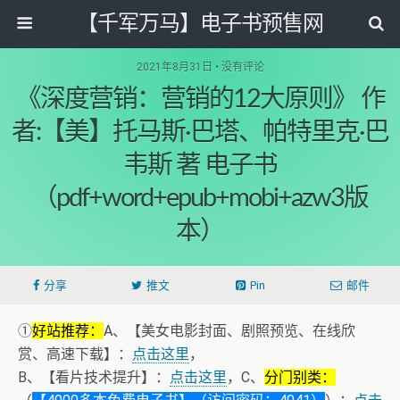
【千军万马】电子书预售网
2021年8月31日 • 没有评论
《深度营销：营销的12大原则》 作
者:【美】托马斯·巴塔、帕特里克·巴
韦斯 著 电子书
（pdf+word+epub+mobi+azw3版
本）
分享
推文
Pin
邮件
①
好站推荐：
A、【美女电影封面、剧照预览、在线欣
赏、高速下载】：
点击这里
，
B、【看片技术提升】：
点击这里
，C、
分门别类：