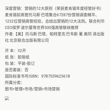
深度营销：营销的12大原则（荣获麦肯锡年度经管好书）
麦肯锡前高管托马斯·巴塔集合67287份营销调查精华、
1232位营销高管经验，总结出营销的12大法则。联合利华
CEO保罗·波尔曼等世界500强高管联袂推荐
作者:【美】托马斯·巴塔、帕特里克·巴韦斯 著 美同 译出版
社:北京联合出版有限公司
开 本：32开
纸 张：胶版纸
包 装：平装-胶订
是否套装：否
国际标准书号ISBN：9787559625618
所属分类：
图书>管理>市场/营销>市场营销