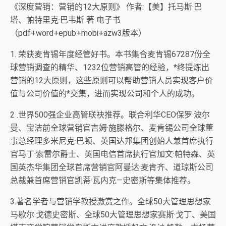
《深度营销：营销的12大原则》 作者:【美】托马斯·巴
塔、帕特里克·巴韦斯 著 电子书
（pdf+word+epub+mobi+azw3版本）
1. 荣获麦肯锡年度经管好书。本书集合麦肯锡67287份全
球营销调查的精华、1232位营销高管的经验，*终提炼出
营销的12大原则，这些原则可以帮助营销人员实现客户价
值与公司价值的*交集，进而实现公司和个人的成功。
2 .世界500强企业高管联袂推荐。联合利华CEO保罗·波尔
曼、宝洁前全球营销官吉姆·施滕格尔、麦肯锡公司全球董
事总经理多米尼克·巴顿、英国达邦集团创始人兼首席执行
官马丁·索雷尔爵士、英国电信首席执行官加文·帕特森、英
国英杰华集团全球首席营销官阿曼达·麦肯齐、道琼斯公司
总裁兼首席营销官凯蒂·瓦内克—史密斯等集体推荐。
3.著名学者与营销学教授激赏之作。全球50大管理思想家
马歇尔·戈德史密斯、全球50大管理思想家赛斯·戈丁、美国