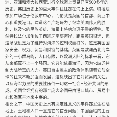
洲、亚洲和澳大拉西亚进行全球海上贸易已有500多年的
历史，英国历史上的重大事件往往都在海上上演。特拉法
尔加广场位于伦敦市中心，而伦敦是英国的首都、商业中
心和重要港口。建造这个广场是为了纪念英国伟大的胜
利，以及它的民族英雄、海军上将纳尔逊子爵的牺牲。虽
然特拉法尔加角位于西班牙南部海岸，距离英国很远，但
这场战役是为了维持对海洋的控制权而打的，这是英国国
家安全、权力、贸易和财富的基础。英国是欧洲西北海岸
外的一小群岛屿，人口有限，以欧洲大陆的标准来看，它
从来都算不上一个强国。它只能依靠海洋，因为它缺乏控
制大陆所需的人力。英国自由民主的政治体系随着它与全
球的往来不断加强而发展，这反映出了它对贸易的关注，
以及海军力量的重要性压倒一切这一社会—经济共识的形
成。英国曾经拥有的那个庞大帝国是由港口城市、贸易中
心和海军基地来主宰的。
相比之下，中国历史上具有决定性意义的事件都发生在陆
地上。土地和人口一直是它的首要问题：中国面临的主要