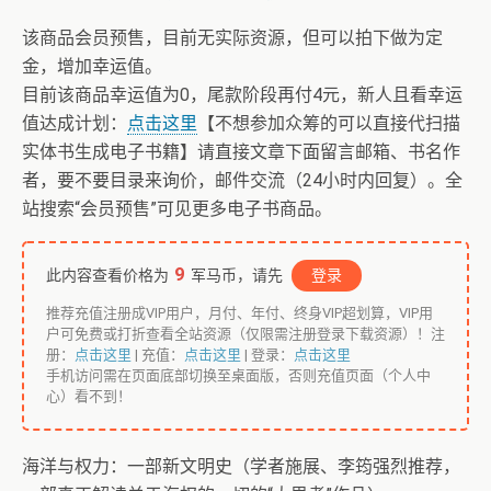
该商品会员预售，目前无实际资源，但可以拍下做为定
金，增加幸运值。
目前该商品幸运值为0，尾款阶段再付4元，新人且看幸运
值达成计划：
点击这里
【不想参加众筹的可以直接代扫描
实体书生成电子书籍】请直接文章下面留言邮箱、书名作
者，要不要目录来询价，邮件交流（24小时内回复）。全
站搜索“会员预售”可见更多电子书商品。
9
此内容查看价格为
军马币，请先
登录
推荐充值注册成VIP用户，月付、年付、终身VIP超划算，VIP用
户可免费或打折查看全站资源（仅限需注册登录下载资源）！注
册：
点击这里
| 充值：
点击这里
| 登录：
点击这里
手机访问需在页面底部切换至桌面版，否则充值页面（个人中
心）看不到！
海洋与权力：一部新文明史（学者施展、李筠强烈推荐，