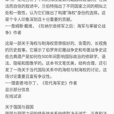
洁而自信的叙述中，兰伯特指出了不同国家之间的相似之
处和一致性，认为它们做出了构建“海权”身份的选择。这
是个令人印象深刻且十分重要的贡献。
——詹姆斯·戴维，《在纳尔逊将军之后：海军与拿破仑战
争》作者
这是一部关于海权与制海权思想极好的、急需的、长视角
的历史叙事。它展示了伯罗奔尼撒战争史和布匿战争史这
些古典遗产是如何在500年间影响国际政治的修辞学、语
法、隐喻和图像学的。这本书文笔优美，结构合理，还引
发了一场关于当代国际关系中的海权与制海权的讨论，这
场讨论重要且富有争议性。
——理查德·哈尔丁，《现代海军史》作者
显示部分信息
在线试读
关于强国与弱国
强国与弱国之间的终有效关系始终取决于诚实、正直和法