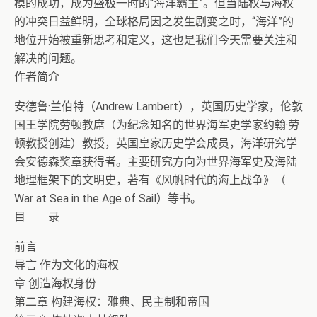
模的成功，成为盛极一时的“海洋霸主”。但当陆权与海权
的冲突日益鲜明，全球格局因之发生剧变之时，“海洋”的
地位开始被重新思考和定义，这也是我们今天需要关注和
解决的问题。
作者简介
安德鲁·兰伯特（Andrew Lambert），英国历史学家，伦敦
国王学院劳顿教席（为纪念知名的世界海军史学家约翰·劳
顿教授创建）教授，英国皇家历史学会成员，海洋研究学
会安德森奖章获得者。主要研究方向为世界海军史及海陆
地理框架下的文明史，著有《风帆时代的海上战争》（
War at Sea in the Age of Sail）等书。
目 录
前言
导言 作为文化的海权
章 创造海权身份
第二章 构建海权：雅典、民主制和帝国