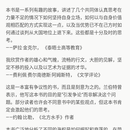
本书是一系列有趣的故事，讲述了几个共同体认真思考在
力量不足的情况下如何坚持自身立场，如何以与自身价值
观相匹配的方式实现这一点，以及当优势已不在己方时如
何通过谈判从大国地位上退下来。这些都是十分及时的思
考。
——萨拉·金克尔， 《泰晤士高等教育》
我欣赏作者的雄心和气魄，流畅的行文，大胆的见解，坚
定不移的投入以及以艺术为证据的才华。
——费利佩·费尔南德斯·阿姆斯特，《文学评论》
这是一本富有争议性的书，而且是刻意为之的。兰伯特曾
表示，他写这本书的目的是“引发争论”而非解决这个问
题。部分读者也许会不同意书中的某些观点，但这本书肯
定会激起他们的思考。
——约翰·比勒，《北方水手》作者
本书广泛地分析了不同的海权是如何崛起和衰落的。在简