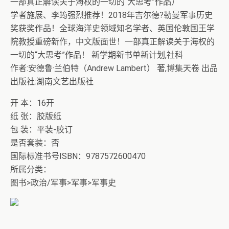
一部真正解读关于海权的一切的“大思考”作品）
学者施展、李筠强烈推荐！2018年吉尔德?勒曼军事历史
奖获奖作品！全球海洋史领域知名学者、英国伦敦国王学
院教授重磅新作，中文版面世！一部真正解读关于海权的
一切的“大思考”作品！ 新学期新书单新计划,社科
作者:安德鲁·兰伯特（Andrew Lambert） 著,博集天卷 出品
出版社:湖南文艺出版社
开 本：16开
纸 张：胶版纸
包 装：平装-胶订
是否套装：否
国际标准书号ISBN：9787572600470
所属分类：
图书>政治/军事>军事>军事史