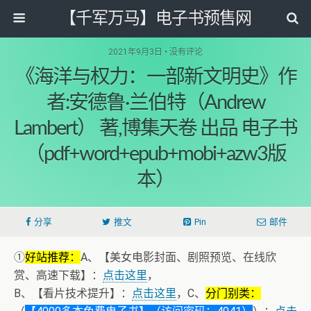
【千军万马】电子书预售网
2021年9月3日 • 没有评论
《海洋与权力：一部新文明史》作
者:安德鲁·兰伯特（Andrew
Lambert） 著,博集天卷 出品 电子书
（pdf+word+epub+mobi+azw3版
本）
分享
推文
Pin
邮件
①
好站推荐：
A、【美女电影封面、剧照预览、在线欣
赏、高速下载】：
点击这里
，
B、【看片技术提升】：
点击这里
，C、
分门别类：