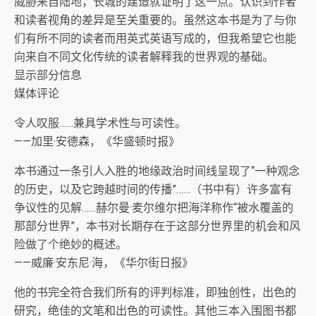
威胁来自陆地，长城的建造就证明了这一点。认识到作者
和读者视角的差异是至关重要的。虽然这本书是为了与你
们有所不同的读者而用英式英语写成的，但我希望它也能
向来自不同文化传统的读者解释我的世界观的基础。
显示部分信息
媒体评论
令人叹服……兼具学术性与可读性。
——加里·安德森，《华盛顿时报》
本书通过一条引人入胜的地缘政治时间线呈现了“一种观念
的历史，以及它跨越时间的传播”……（书中有）许多富有
争议性的见解……赫尔曼·麦尔维尔把海洋称作“被水覆盖的
那部分世界”，本书对长期存在于这部分世界里的机会和风
险做了个绝妙的概述。
——威廉·安东尼·海，《华尔街日报》
他的书完全符合我们所有的评判标准，即独创性，出色的
研究，绝佳的文笔和出色的可读性。其他三本入围图书都