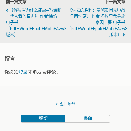
前一篇文章
下一篇文章
《解放军为什么能赢─写给新
《失去的胜利：曼施泰因元帅战
一代人看的军史》 作者:徐焰
争回忆录》 作者:冯埃里希曼施
电子书
泰因 著 电子书
（pdf+word+epub+mobi+azw3
（pdf+word+epub+mobi+azw3
版本）
版本）
留言
你必须
登录
才能发表评论。
返回顶部
移动
桌面