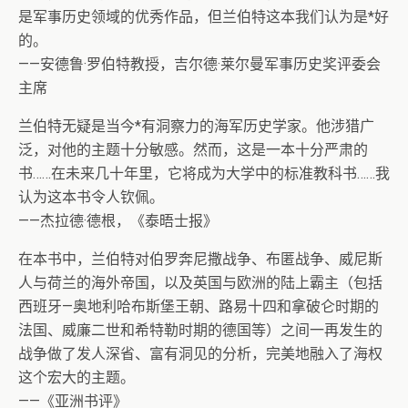
是军事历史领域的优秀作品，但兰伯特这本我们认为是*好
的。
——安德鲁·罗伯特教授，吉尔德·莱尔曼军事历史奖评委会
主席
兰伯特无疑是当今*有洞察力的海军历史学家。他涉猎广
泛，对他的主题十分敏感。然而，这是一本十分严肃的
书……在未来几十年里，它将成为大学中的标准教科书……我
认为这本书令人钦佩。
——杰拉德·德根，《泰晤士报》
在本书中，兰伯特对伯罗奔尼撒战争、布匿战争、威尼斯
人与荷兰的海外帝国，以及英国与欧洲的陆上霸主（包括
西班牙—奥地利哈布斯堡王朝、路易十四和拿破仑时期的
法国、威廉二世和希特勒时期的德国等）之间一再发生的
战争做了发人深省、富有洞见的分析，完美地融入了海权
这个宏大的主题。
——《亚洲书评》