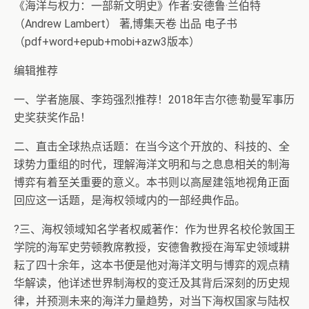
《海洋与权力：一部新文明史》作者:安德鲁·兰伯特
（Andrew Lambert） 著,博集天卷 出品 电子书
（pdf+word+epub+mobi+azw3版本）
编辑推荐
一、学者施展、李筠强烈推荐！2018年吉尔德·勒曼军事历
史奖获奖作品！
二、直击全球热点话题：在当今这个开放的、科技的、全
球势力重组的时代，理解海洋文明和与之息息相关的制海
博弈有着至关重要的意义。本书则以高屋建瓴地视角正面
回应这一话题，是海权领域内的一部经典作品。
?三、海权领域知名学者权威著作：作为世界名校伦敦国王
学院的海军史劳顿教席教授，安德鲁教授在海军史领域耕
耘了四十余年，这本书便是他对海洋文明与博弈的观点精
华解读，他详述世界制海权的变迁及其背后深刻的历史规
律，并预测未来的海洋力量趋势，对当下海权国家与陆权