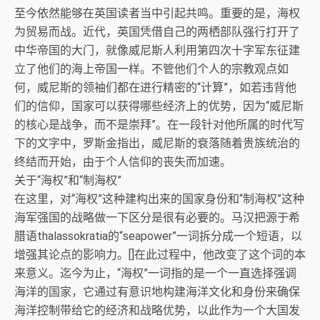
至今依然能够在英国读者当中引起共鸣。重要的是，海权
为贸易而战。近代，英国凭借自己的两栖部队强行打开了
中华帝国的大门，就像威尼斯人利用第四次十字军东征建
立了他们的海上帝国一样。不管他们个人的宗教观点如
何，威尼斯的领袖们都在进行精密的“计算”，如若违背他
们的信仰，国家可以获得哪些经济上的优势，因为“威尼斯
的核心是战争，而不是崇拜”。在一段针对他所属的时代写
下的文字中，罗斯金指出，威尼斯的衰落随着贵族统治的
终结而开始，由于个人信仰的丧失而加速。
关于“海权”和“制海权”
在这里，对“海权”这种建构出来的国家身份和“制海权”这种
海军强国的战略做一下区分是很有必要的。马汉把源于希
腊语thalassokratia的“seapower”一词拆分成一个短语，以
增强其论点的影响力。[]在此过程中，他改变了这个词的本
来意义。迄今为止，“海权”一词指的是一个一直选择强调
海洋的国家，它通过有意识地构建海洋文化和身份来确保
海洋控制带给它的经济和战略优势，以此作为一个大国发