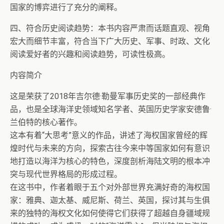
国家的博弈进行了充分的阐释。
四、符合历史阅读趋势：本书内容严肃而话题直观、视角
宏大而细节丰富，符合当下广大历史、军事、时政、文化
阅读爱好者的兴趣和阅读趋势，可读性极高。
内容简介
这是荣获了2018年吉尔德·勒曼军事历史奖的一部经典作
品，也是全球海洋史领域知名学者、英国历史学家安德鲁·
兰伯特的核心著作。
这本有着“大思考”意义的作品，讲述了海权国家曾经的辉
煌时代与未来的方向，探索古往今来中等国家如何有意识
地打造以海洋为核心的特色，深度剖析海陆文明的根本冲
突与现代世界格局的形成过程。
在这书中，作者着眼于五个对外部世界充满好奇的海权国
家：雅典、迦太基、威尼斯、荷兰、英国，探讨其与生俱
来的独特的海权文化如何使得它们获得了超越自身疆域规