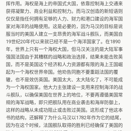
挥作用。海权是海上的帝国式大国，依靠控制海上交通来
获得凝聚力、商业利益和控制力。而马汉创造的新短语则
仅仅是指任何拥有足够的人力、财力和港口建设的海军国
家对海洋的战略使用。这是必要的，因为马汉的目标是说
服当时的美国人建立一支昂贵的海军战斗舰队，而美国自
19世纪20年代以来就已经不是一个海洋国家了。在1890
年，世界上只有一个海权大国，但马汉关注的是大陆军事
强国法国由于其糟糕的战略和政治选择，结果未能击败英
国，而不是英国这个经济和人力资源都有限的海上王国崛
起为一个海权世界帝国。他劝告同胞不要重蹈法国的覆
辙，也不是效仿英国。美国太大、太大陆化了，不可能成
为一个海权国家。他大力主张建设一支用来控制海洋的战
斗舰队，以确保美国在世界上的地位，不要再遵循美国常
规的海军战略，即只把舰队用在商业袭击和海岸防御上，
这样的战略从未成功阻止或击败过英国。这形成了他这本
书的结构，还解释了为什么马汉以1782年作为它的结尾，
因为在这个时候，法国舰队取得的胜利已经确保了美国的