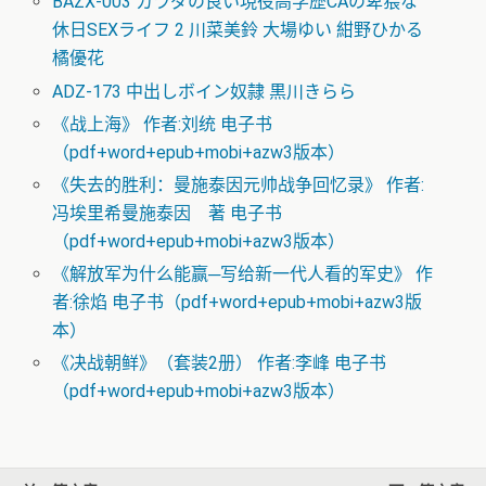
BAZX-003 カラダの良い現役高学歴CAの卑猥な
休日SEXライフ 2 川菜美鈴 大場ゆい 紺野ひかる
橘優花
ADZ-173 中出しボイン奴隷 黒川きらら
《战上海》 作者:刘统 电子书
（pdf+word+epub+mobi+azw3版本）
《失去的胜利：曼施泰因元帅战争回忆录》 作者:
冯埃里希曼施泰因 著 电子书
（pdf+word+epub+mobi+azw3版本）
《解放军为什么能赢─写给新一代人看的军史》 作
者:徐焰 电子书（pdf+word+epub+mobi+azw3版
本）
《决战朝鲜》（套装2册） 作者:李峰 电子书
（pdf+word+epub+mobi+azw3版本）