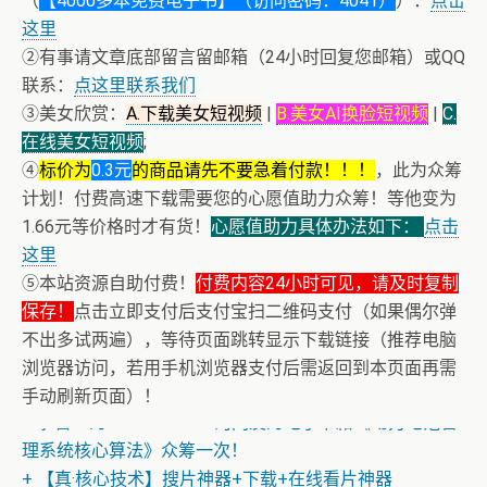
（
【4000多本免费电子书】（访问密码：4041）
）：
点击
这里
②有事请文章底部留言留邮箱（24小时回复您邮箱）或QQ
联系：
点这里联系我们
③美女欣赏：
A.下载美女短视频
|
B.美女AI换脸短视频
|
C.
在线美女短视频
;
④
标价为
0.3元
的商品请先不要急着付款！！！
，此为众筹
计划！付费高速下载需要您的心愿值助力众筹！等他变为
1.66元等价格时才有货！
心愿值助力具体办法如下：
点击
这里
⑤本站资源自助付费！
付费内容24小时可见，请及时复制
保存！
点击立即支付后支付宝扫二维码支付（如果偶尔弹
不出多试两遍），等待页面跳转显示下载链接（推荐电脑
浏览器访问，若用手机浏览器支付后需返回到本页面再需
手动刷新页面）！
+ 恭喜IP为180.201.1.217的网友为电子书籍《动力电池管
理系统核心算法》众筹一次！
+ 【真·核心技术】搜片神器+下载+在线看片神器