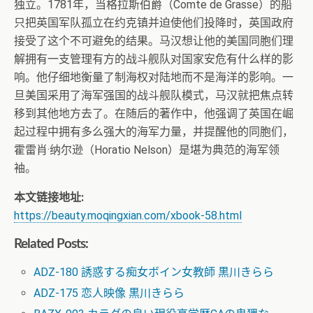
独立。1781年，当格拉斯伯爵（Comte de Grasse）的船
只把英国军队孤立在约克镇并迫使他们投降时，英国政府
接受了这个不可避免的结果。马汉想让他的美国同胞们理
解拥有一支管理有方的战斗舰队对国家安危有什么样的影
响。他仔细地衡量了制海权对陆地而不是海洋的影响。一
旦美国采用了海军强国的战斗舰队模式，马汉就把焦点转
移到其他地方去了。在随后的著作中，他强调了英国在崛
起过程中拥有多么强大的海军力量，并提醒他的同胞们，
霍雷肖·纳尔逊（Horatio Nelson）是堪为典范的海军领
袖。
本文链接地址:
https://beauty.moqingxian.com/xbook-58.html
Related Posts:
ADZ-180 誘惑する痴女ボイン女教師 黒川きらら
ADZ-175 恋人映像 黒川きらら