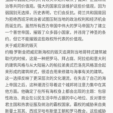
治等共同价值观。强大的国家应该维护这些价值观，因为
弱国别无选择，历史表明，它们会反抗。荷兰共和国是因
为拒绝西班牙统治者试图压制当地的政治权利和经济机会
而诞生的。虽然所有西方帝国中伟大的罗马帝国为了建立
一个普世帝国，摧毁了众多弱小国家，并违背了神圣的条
约，但它不能摧毁这些政权所代表的价值观。
关于威尼斯的毁灭
约翰·罗斯金把威尼斯海权的毁灭追溯到当地哥特式建筑被
取代的时候，这是一种把罗马、拜占庭、阿拉伯和意大利
的建筑风格与从大陆输入的帕拉弟奥式巴洛克风格混合起
来形成的建筑样式，很适合用来修建与海事有关的建筑。
这一选择反映了更深层次的文化潮流，在失去了自己的海
上帝国之后，这种潮流引导着这个城邦将注意力集中在其
他方面。他确定了在所有海权身上都会出现的主题：包容
性政治、商业在公民生活中所占据的中心地位、反对普世
君主国和热衷征服及统治的霸权国家。霸权的威胁来自奥
斯曼土耳其、西班牙哈布斯堡王朝和罗马教会，这些威胁