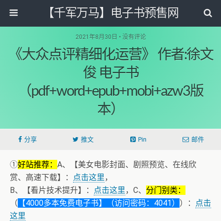
【千军万马】电子书预售网
2021年8月30日 • 没有评论
《大众点评精细化运营》 作者:徐文
俊 电子书
（pdf+word+epub+mobi+azw3版
本）
分享
推文
Pin
邮件
①
好站推荐：
A、【美女电影封面、剧照预览、在线欣
赏、高速下载】：
点击这里
，
B、【看片技术提升】：
点击这里
，C、
分门别类：
（
【4000多本免费电子书】（访问密码：4041）
）：
点击
这里