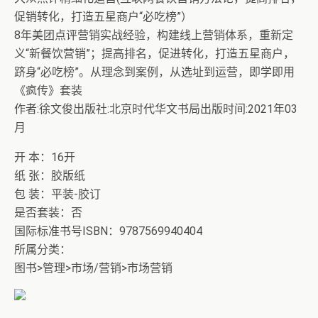
促销转化，打造五星商户“必吃榜”）
8年美团点评营销实战经验，构建线上营销体系，重新定
义“新餐饮营销”；提高排名，促进转化，打造五星商户，
跻身“必吃榜”。从理念到案例，从选址到运营，即学即用
《疯传》套装
作者:徐文俊出版社:北京时代华文书局出版时间:2021年03
月
开 本：16开
纸 张：胶版纸
包 装：平装-胶订
是否套装：否
国际标准书号ISBN：9787569940404
所属分类：
图书>管理>市场/营销>市场营销