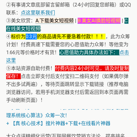
②有事请文章底部留言留邮箱（24小时回复您邮箱）或QQ
联系：
点这里联系我们
③美女欣赏：
A.下载美女短视频
|
B.美女AI换脸短视频
|
C.
在线美女短视频
;
④
标价为
0.3元
的商品请先不要急着付款！！！
，此为众筹
计划！付费高速下载需要您的心愿值助力众筹！等他变为
1.66元等价格时才有货！
心愿值助力具体办法如下：
点击
这里
⑤本站资源自助付费！
付费内容24小时可见，请及时复制
保存！
点击立即支付后支付宝扫二维码支付（如果偶尔弹
不出多试两遍），等待页面跳转显示下载链接（推荐电脑
浏览器访问，若用手机浏览器支付后需返回到本页面再需
手动刷新页面）！
+ 恭喜IP为180.201.1.217的网友为电子书籍《动力电池管
理系统核心算法》众筹一次！
+ 【真·核心技术】搜片神器+下载+在线看片神器
大众点评精细化运营(互联网餐饮营销方法论，提高排名，