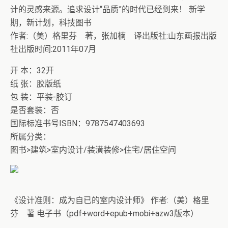
计的灵感来源。追求设计“品质”的时代已经到来！ 新学
期，新计划，科技图书
作者:（美）格里芬 著，张加楠 译出版社:山东画报出版
社出版时间:2011年07月
开 本：32开
纸 张：胶版纸
包 装：平装-胶订
是否套装：否
国际标准书号ISBN：9787547403693
所属分类：
图书>建筑>室内设计/装潢装修>住宅/居住空间
《设计准则：成为自已的室内设计师》 作者:（美）格里
芬 著 电子书（pdf+word+epub+mobi+azw3版本）