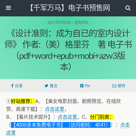
【千军万马】电子书预售网
2021年9月3日 • 没有评论
《设计准则：成为自已的室内设计
师》 作者:（美）格里芬 著 电子书
（pdf+word+epub+mobi+azw3版
本）
分享
推文
Pin
邮件
①
好站推荐：
A、【美女电影封面、剧照预览、在线欣
赏、高速下载】：
点击这里
，
B、【看片技术提升】：
点击这里
，C、
分门别类：
（
【4000多本免费电子书】（访问密码：4041）
）：
点击
这里