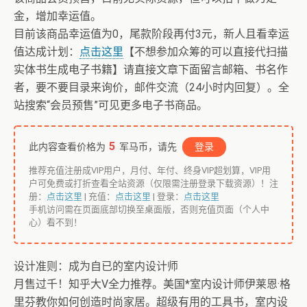
金，增加幸运值。
目前该商品幸运值为0，尾款阶段再付3元，新人且看幸运
值达成计划：
点击这里
【不想参加众筹的可以直接代扫描
实体书生成电子书籍】请直接文章下面留言邮箱、书名作
者，要不要目录来询价，邮件交流（24小时内回复）。全
站搜索“会员预售”可见更多电子书商品。
5
此内容查看价格为
军马币，请先
登录
推荐充值注册成VIP用户，月付、年付、终身VIP超划算，VIP用
户可免费或打折查看全站资源（仅限需注册登录下载资源）！注
册：
点击这里
| 充值：
点击这里
| 登录：
点击这里
手机访问需在页面底部切换至桌面版，否则充值页面（个人中
心）看不到！
设计准则：成为自已的室内设计师
月售过千！知乎大V全力推荐。美国*室内设计师伊莱恩·格
里芬教你如何创造时尚家居。超级有用的工具书，室内设