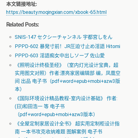
本文链接地址:
https://beauty.moqingxian.com/xbook-65.html
Related Posts:
SNIS-147 セクシーチャンネル 宇都宮しをん
PPPD-602 暴発寸前！JR圧迫寸止め淫語 Hitomi
PPPD-603 淫語痴女中出しソープ 佐山愛
《照明设计终极圣经》（室内灯光设计宝典，超
实用图文对照）作者:漂亮家居编辑部 编，凤凰空
间 出品 电子书（pdf+word+epub+mobi+azw3版
本）
《国际环境设计精品教程-室内设计基础》 作者:
(日)和田浩一 等 电子书
（pdf+word+epub+mobi+azw3版本）
《全屋定制家居设计全书》 超实用定制柜设计指
南 一本书攻克收纳难题 图解案例 电子书