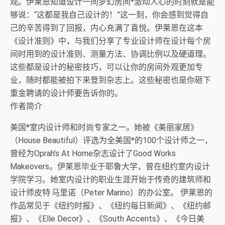
观。伊莱恩知道设计一间梦幻房间*激动人心的时刻就是能
够说：“这都是我自己设计的！”这一刻，你会感到觉得自
己的辛苦得到了回报，内心充满了喜悦。伊莱恩在这本
《设计准则》中，与我们分享了专业设计师在设计每个房
间时用到的设计准则、测量方法、协调比例以及硬道理。
这些都是设计的秘密技巧，可以让你的房间外观更加专
业，随时都能被拍下来登到杂志上。这些秘密也是你砸下
重金聘请的设计师要告诉你的。
作者简介
美国*室内设计师和时尚专家之一。她被《美丽家居》
（House Beautiful）评选为全美国*的100个设计师之一，
曾经为Oprah’s At Home杂志设计了Good Works
Makeovers。伊莱恩毕业于耶鲁大学，曾在纽约室内设计
学院学习。她室内设计的职业生涯开始于传奇的建筑师和
设计师皮特·马里诺（Peter Marino）的办公室。 伊莱恩的
作品常见于《纽约时报》、《纽约每日新闻》、《纽约邮
报》、《Elle Decor》、《South Accents》、《今日美