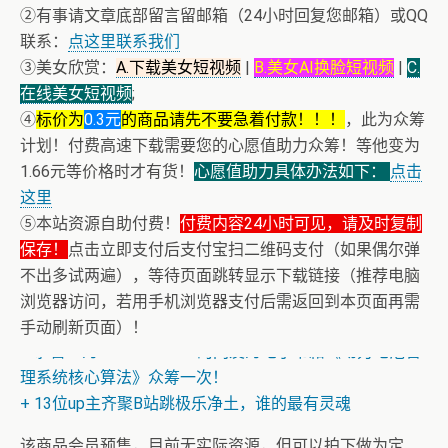
②有事请文章底部留言留邮箱（24小时回复您邮箱）或QQ
联系：
点这里联系我们
③美女欣赏：
A.下载美女短视频
|
B.美女AI换脸短视频
|
C.
在线美女短视频
;
④
标价为
0.3元
的商品请先不要急着付款！！！
，此为众筹
计划！付费高速下载需要您的心愿值助力众筹！等他变为
1.66元等价格时才有货！
心愿值助力具体办法如下：
点击
这里
⑤本站资源自助付费！
付费内容24小时可见，请及时复制
保存！
点击立即支付后支付宝扫二维码支付（如果偶尔弹
不出多试两遍），等待页面跳转显示下载链接（推荐电脑
浏览器访问，若用手机浏览器支付后需返回到本页面再需
手动刷新页面）！
+ 恭喜IP为180.201.1.217的网友为电子书籍《动力电池管
理系统核心算法》众筹一次！
+ 13位up主齐聚B站跳极乐净土，谁的最有灵魂
该商品会员预售，目前无实际资源，但可以拍下做为定