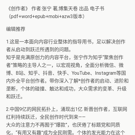
《创作者》 作者:张宁 著,博集天卷 出品 电子书
（pdf+word+epub+mobi+azw3版本）
编辑推荐
1.这是一本面向内容行业整体的指导用书，足以解决创作
者从启动到跃迁所遇到的问题。
知乎是充满原创力的内容平台，张宁作为知乎“聚焦创作
者”策略的主导人之一，以宏观视角，全面分析微信、微
博、B站、知乎、抖音、快手、YouTube、Instagram等国
内外全平台创作者。带你深入了解*创作者的启动、进阶和
垄断，个体的碰撞、触达和成功，大众需求的变革、升级
和跃迁。
2.中国9亿的网民拓扑上，涌现出1亿 新晋创作者，互联网
红利持续跃迁，全民创作时代到来——
大众的注意力不再囿于“爆款”，也厌倦了标题党和同质
化，“有用又有趣”成为全民刚需。个体的发光能力在这个