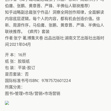
伯庸、张鹏、黄章晋、严锋、半佛仙人联袂推荐）
知乎战略副总裁张宁作品！洞察全网创作规律，全面解读
内容底层逻辑，每个人的内容，都有机会创造价值。徐
新、周源作序，马伯庸、张鹏、黄章晋、严锋、半佛仙人
联袂推荐。 《疯传》套装
作者:张宁 著,博集天卷 出品出版社:湖南文艺出版社出版时
间:2021年04月
开 本：16开
纸 张：胶版纸
包 装：平装-胶订
是否套装：否
国际标准书号ISBN：9787572601224
所属分类：
图书>管理>市场/营销>市场营销