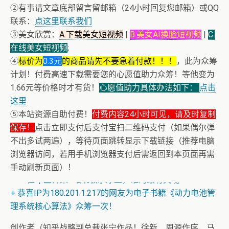
②有事请文章底部留言留邮箱（24小时回复您邮箱）或QQ
联系：
点这里联系我们
③美女欣赏：
A.下载美女短视频
|
B.美女AI换脸短视频
|
C.
在线美女短视频
;
④
标价为
0.3元
的商品请先不要急着付款！！！
，此为众筹
计划！付费高速下载需要您的心愿值助力众筹！等他变为
1.66元等价格时才有货！
心愿值助力具体办法如下：
点击
这里
⑤本站资源自助付费！
付费内容24小时可见，请及时复制
保存！
点击立即支付后支付宝扫二维码支付（如果偶尔弹
不出多试两遍），等待页面跳转显示下载链接（推荐电脑
浏览器访问，若用手机浏览器支付后需返回到本页面再需
手动刷新页面）！
+ 13位up主齐聚B站跳极乐净土，谁的最有灵魂
+ 恭喜IP为180.201.1.217的网友为电子书籍《动力电池管
理系统核心算法》众筹一次！
创作者（知乎战略副总裁张宁作品！徐新、周源作序，马