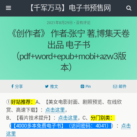
【千军万马】电子书预售网
2021年8月29日 • 没有评论
《创作者》 作者:张宁 著,博集天卷
出品 电子书
（pdf+word+epub+mobi+azw3版
本）
分享
推文
Pin
邮件
①
好站推荐：
A、【美女电影封面、剧照预览、在线欣
赏、高速下载】：
点击这里
，
B、【看片技术提升】：
点击这里
，C、
分门别类：
（
【4000多本免费电子书】（访问密码：4041）
）：
点击
这里