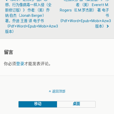
想、行为像病毒一样入侵（全
者:（美） Everett M.
新修订版）》 作者:（美）乔
Rogers（E.M.罗杰斯） 著 电子
纳.伯杰（Jonah Berger）
书
著，乔迪 王晋 译 电子书
（pdf+word+epub+mobi+azw3
（pdf+word+epub+mobi+azw3
版本）
版本）
留言
你必须
登录
才能发表评论。
返回顶部
移动
桌面