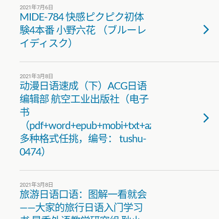
2021年7月6日
MIDE-784 快感ピクピク初体
験4本番 小野六花 （ブルーレ
イディスク）
2021年3月8日
动漫日语速成（下）ACG日语
编辑部 航空工业出版社（电子
书
（pdf+word+epub+mobi+txt+azw3）
多种格式任挑，编号： tushu-
0474）
2021年3月8日
旅游日语口语：图解一看就会
——大家的旅行日语入门学习