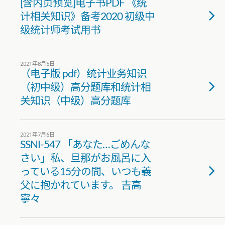
[含内页预览]电子书PDF 《统
计相关知识》备考2020 初级中
级统计师考试用书
2021年8月5日
（电子版 pdf）统计业务知识
（初中级）高分题库和统计相
关知识（中级）高分题库
2021年7月6日
SSNI-547 「あなた…ごめんな
さい」私、旦那がお風呂に入
っている15分の間、いつも義
父に抱かれています。 吉高
寧々