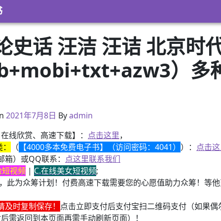
书
史话 汪洁 汪诘 北京时
pub+mobi+txt+azw
）
2021年2月20日
n
2021年7月8日
By
admin
、在线欣赏、高速下载】：
点击这里
，
类：
（
【4000多本免费电子书】（访问密码：4041）
）：
点击这
邮箱）或QQ联系：
点这里联系我们
换脸短视频
|
C.在线美女短视频
;
，此为众筹计划！付费高速下载需要您的心愿值助力众筹！等他变
请及时复制保存！
点击立即支付后支付宝扫二维码支付（如果偶
付后需返回到本页面再需手动刷新页面）！
子书籍《动力电池管理系统核心算法》众筹一次！