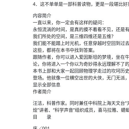
4．这不单单是一部科普读物，更是一段堪比好
内容简介
一直以来，你一定会有这样的疑问：
永恒流淌的时间，是真的摸不着看不见，还是
我们所处的空间，是三维四维还是五维？
我们能不能踏上时光机，任意穿越时空回到过
这些，都将在本书中找到答案。
跟随作者，你可以进入爱因斯坦的梦境，坐在
论，你将进入一个你以为奇妙得永远理解不了
本书上部和大家一起回顾物理学走过的坎坷历
登场。他就像一位横空出世的大侠，无门无派，
显示全部信息
作者简介
汪洁，科普作家。同时兼任中科院上海天文台“天
烩”讲者、“科学声音”组织成员，喜马拉雅、蜻
目 录
序／001