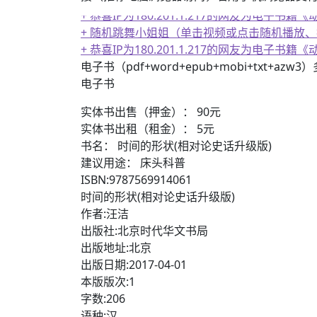
+ 随机跳舞小姐姐（单击视频或点击随机播放
+ 恭喜IP为180.201.1.217的网友为电
+ 美女电影高清预览
电子书（pdf+word+epub+mobi+txt+azw
电子书
实体书出售（押金）： 90元
实体书出租（租金）： 5元
书名： 时间的形状(相对论史话升级版)
建议用途： 床头科普
ISBN:9787569914061
时间的形状(相对论史话升级版)
作者:汪洁
出版社:北京时代华文书局
出版地址:北京
出版日期:2017-04-01
本版版次:1
字数:206
语种:汉