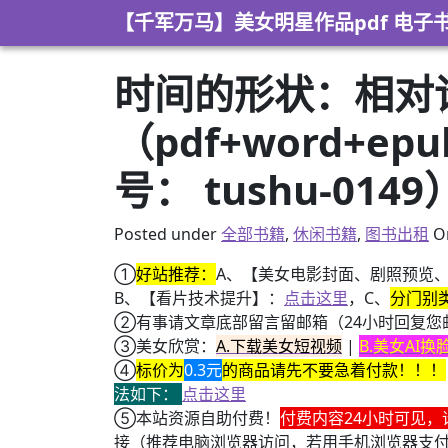
Skip to content
【千军万马】美女明星作品pdf 电子
时间的形状：相对论
（pdf+word+e
号： tushu-0149
Posted under
全部书籍
,
休闲书籍
,
图书出租
O
①
好站推荐：
A、【美女电影封面、剧照预览
B、【看片技术提升】：
点击这里
，C、
分门别
②有事请文章底部留言留邮箱（24小时回复您
③美女欣赏：
A.下载美女短视频
|
B.美女AI
④
标价为
0.3元
的商品请先不要急着付款！！！
法如下：
点击这里
⑤本站资源自助付费！
付费内容24小时可见，
接（推荐电脑浏览器访问，若用手机浏览器支
+ 恭喜IP为180.201.1.217的网友为电