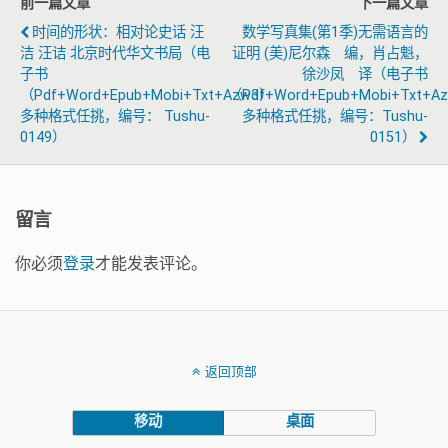
前一篇文章
下一篇文章
时间的形状：相对论史话 汪
数学写真集(第1季)无需语言的
洁 汪诘 北京时代华文书局（电
证明 (美)尼尔森 编，肖占魁，
子书
徐沙凤 译（电子书
（pdf+word+epub+mobi+txt+azw3）
（pdf+word+epub+mobi+txt+a
多种格式任挑，编号： Tushu-
多种格式任挑，编号：tushu-
0149）
0151）
留言
你必须
登录
才能发表评论。
返回顶部
移动
桌面