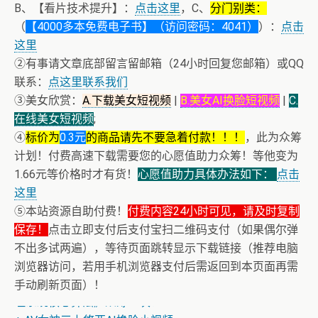
B、【看片技术提升】：
点击这里
，C、
分门别类：
（
【4000多本免费电子书】（访问密码：4041）
）：
点击
这里
②有事请文章底部留言留邮箱（24小时回复您邮箱）或QQ
联系：
点这里联系我们
③美女欣赏：
A.下载美女短视频
|
B.美女AI换脸短视频
|
C.
在线美女短视频
;
④
标价为
0.3元
的商品请先不要急着付款！！！
，此为众筹
计划！付费高速下载需要您的心愿值助力众筹！等他变为
1.66元等价格时才有货！
心愿值助力具体办法如下：
点击
这里
⑤本站资源自助付费！
付费内容24小时可见，请及时复制
保存！
点击立即支付后支付宝扫二维码支付（如果偶尔弹
不出多试两遍），等待页面跳转显示下载链接（推荐电脑
浏览器访问，若用手机浏览器支付后需返回到本页面再需
+ 恭喜IP为180.201.1.217的网友为电子书籍《动力电池管
手动刷新页面）！
理系统核心算法》众筹一次！