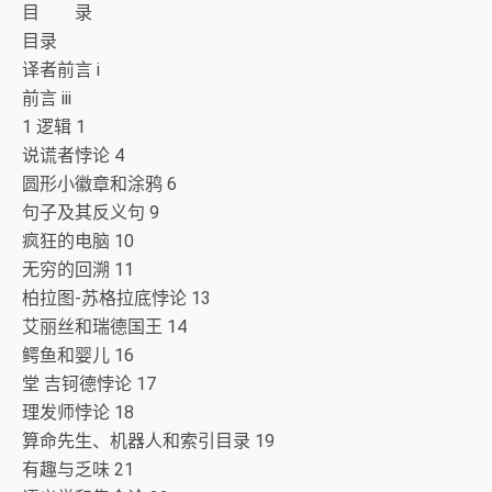
目 录
目录
译者前言 i
前言 iii
1 逻辑 1
说谎者悖论 4
圆形小徽章和涂鸦 6
句子及其反义句 9
疯狂的电脑 10
无穷的回溯 11
柏拉图-苏格拉底悖论 13
艾丽丝和瑞德国王 14
鳄鱼和婴儿 16
堂 吉钶德悖论 17
理发师悖论 18
算命先生、机器人和索引目录 19
有趣与乏味 21