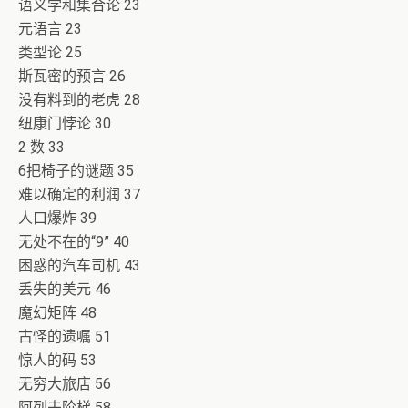
语义学和集合论 23
元语言 23
类型论 25
斯瓦密的预言 26
没有料到的老虎 28
纽康门悖论 30
2 数 33
6把椅子的谜题 35
难以确定的利润 37
人口爆炸 39
无处不在的“9” 40
困惑的汽车司机 43
丢失的美元 46
魔幻矩阵 48
古怪的遗嘱 51
惊人的码 53
无穷大旅店 56
阿列夫阶梯 58