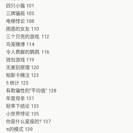
四只小猫 101
三牌骗局 105
电梯悖论 108
困惑的女友 110
三个贝壳的游戏. 112
鸟笼赌博 114
令人费解的鹦鹉. 116
钱包游戏 119
无差别原理 120
帕斯卡赌注 123
5 统计 125
有欺骗性的“平均值” 128
年度母亲 131
轻率下结论 133
小世界悖论 135
你是什么星座的? 137
π的模式 139