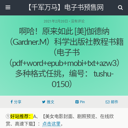
【千军万马】电子书预售网
2021年2月20日 • 没有评论
啊哈！原来如此 [美]伽德纳
（Gardner.M）科学出版社教程书籍
（电子书
（pdf+word+epub+mobi+txt+azw3）
多种格式任挑，编号： tushu-
0150）
分享
推文
Pin
邮件
①
好站推荐：
A、【美女电影封面、剧照预览、在线欣
赏、高速下载】：
点击这里
，