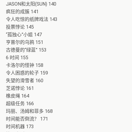
JASON和太阳(SUN) 140
疯狂的成簇 141
令人吃惊的纸牌戏法 143
投票悖论 145
“孤独心”小姐 147
亨普尔的乌鸦 151
古德曼的“绿蓝” 153
6 时间 155
卡洛尔的怪钟 158
令人困惑的轮子 159
失望的滑雪者 160
芝诺悖论 161
橡皮绳 164
超级任务 166
玛丽、汤姆和菲多 168
时间能否倒流？ 171
时间机器 173