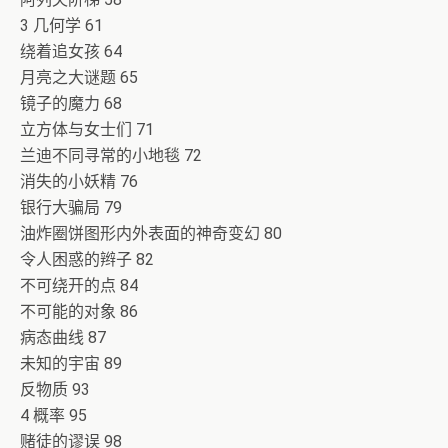
3 几何学 61
绕着追女孩 64
月亮之大谜题 65
镜子的魔力 68
立方体与女士们 71
兰迪不同寻常的小地毯 72
消失的小妖精 76
银行大骗局 79
油炸圈饼图形内外表面的神奇变幻 80
令人困惑的辫子 82
不可绕开的点 84
不可能的对象 86
病态曲线 87
未知的宇宙 89
反物质 93
4 概率 95
赌徒的谬误 98