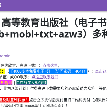
书
儒 高等教育出版社（电子书
pub+mobi+txt+azw
）
admin
、在线欣赏、高速下载】：
点击这里
，
类：
（
【4000多本免费电子书】（访问密码：4041）
）：
点击这
邮箱）或QQ联系：
点这里联系我们
换脸短视频
|
C.在线美女短视频
;
，此为众筹计划！付费高速下载需要您的心愿值助力众筹！等他变
请及时复制保存！
点击立即支付后支付宝扫二维码支付（如果偶
付后需返回到本页面再需手动刷新页面）！