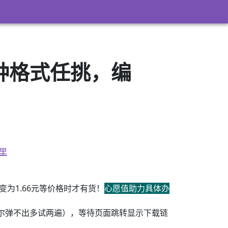
3）多种格式任挑，编
里
为1.66元等价格时才有货！
心愿值助力具体办
尔弹不出多试两遍），等待页面跳转显示下载链