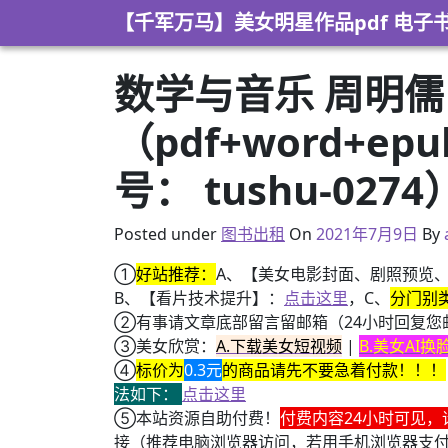
Skip to content
【千军万马】美女明星作品pdf 电子
数学与音乐 周明
（pdf+word+e
号： tushu-0274
2021年5月1日
Posted under
图书出租
On
2021年7月9日
By
①
好站推荐：
A、【美女电影封面、剧照预览
B、【看片技术提升】：
点击这里
，C、
分门别
②有事请文章底部留言留邮箱（24小时回复您
③美女欣赏：
A.下载美女短视频
|
B.美女AI
④
标价为
0.3元
的商品请先不要急着付款！！！
法如下：
点击这里
⑤本站资源自助付费！
付费内容24小时可见，
接（推荐电脑浏览器访问，若用手机浏览器支