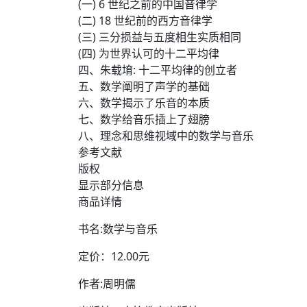
(一) 6 世纪之前的中国音律学
(二) 18 世纪前的西方音律学
(三) 三分损益与五度相生实质相同
(四) 为世界认可的十二平均律
四、朱载堉: 十二平均律的创立者
五、数学阐明了声学的基础
六、数学揭示了乐音的本质
七、数学给音乐插上了翅膀
八、理念和思维视域中的数学与音乐
参考文献
版权
显示部分信息
商品详情
书名:数学与音乐
定价：12.00元
作者:周明儒