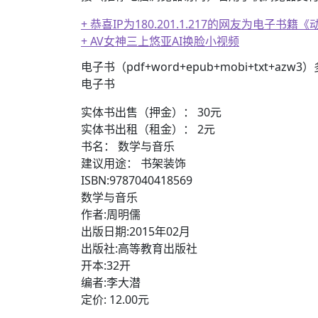
+ 恭喜IP为180.201.1.217的网友为电
+ AV女神三上悠亚AI换脸小视频
+ AV女神文化课！近400位AV女优明星故事简介
电子书（pdf+word+epub+mobi+txt+azw
电子书
实体书出售（押金）： 30元
实体书出租（租金）： 2元
书名： 数学与音乐
建议用途： 书架装饰
ISBN:9787040418569
数学与音乐
作者:周明儒
出版日期:2015年02月
出版社:高等教育出版社
开本:32开
编者:李大潜
定价: 12.00元