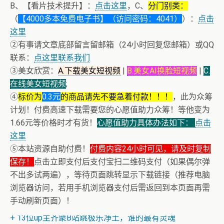
B、【看片技术提升】：
点击这里
，C、
分门别类：
（
【4000多本免费电子书】（访问密码：4041）
）：
点击
这里
②有事请文章底部留言留邮箱（24小时回复您邮箱）或QQ
联系：
点这里联系我们
③美女欣赏：
A.下载美女短视频
|
B.美女AI换脸短视频
|
C.
在线美女短视频
;
④
标价为
0.3元
的商品请先不要急着付款！！！
，此为众筹
计划！付费高速下载需要您的心愿值助力众筹！等他变为
1.66元等价格时才有货！
心愿值助力具体办法如下：
点击
这里
⑤本站资源自助付费！
付费内容24小时可见，请及时复制
保存！
点击立即支付后支付宝扫二维码支付（如果偶尔弹
不出多试两遍），等待页面跳转显示下载链接（推荐电脑
浏览器访问，若用手机浏览器支付后需返回到本页面再需
+ 恭喜IP为180.201.1.217的网友为电子书籍《动力电池管
手动刷新页面）！
理系统核心算法》众筹一次！
+ 13位up主齐聚B站跳极乐净土，谁的最有灵魂