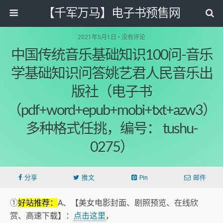
【千军万马】电子书预售网
2021年5月1日 • 没有评论
中国传统音乐基础知识100问-音乐
学基础知识问答姚艺君人民音乐出
版社（电子书
（pdf+word+epub+mobi+txt+azw3）
多种格式任挑，编号： tushu-
0275）
分享
推文
Pin
邮件
①
好站推荐：
A、【美女电影封面、剧照预览、在线欣
赏、高速下载】：
点击这里
，