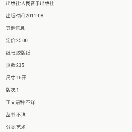
出版社:人民音乐出版社
出版时间:2011-08
其他信息
定价:25.00
纸张:胶版纸
页数:235
尺寸:16开
版次:1
正文语种:不详
丛书:不详
分类:艺术