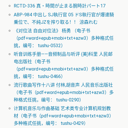
RCTD-336 真・時間が止まる腕時計パート17
ABP-984 中出し SJ執行官 05 ドS執行官が爆速騎
乗位で、不純JZを搾り取る！！ 涼森れむ
《对位法 自由对位法》 杨勇 （电子书
（pdf+word+epub+mobi+txt+azw3）多种格式任
挑，编号： tushu-0532）
听音训练手册——音频制品与听评 (美)科里 人民邮
电出版社（电子书
（pdf+word+epub+mobi+txt+azw3）多种格式任
挑，编号： tushu-0466）
流行歌曲写作十八讲 付林,胡音声 人民音乐出版社
（电子书（pdf+word+epub+mobi+txt+azw3）多
种格式任挑，编号： tushu-0290）
计算机音乐与作曲基础 艺术类专业计算机规划教
材（电子书（pdf+word+epub+mobi+txt+azw3）
多种格式任挑，编号： tushu-0429）