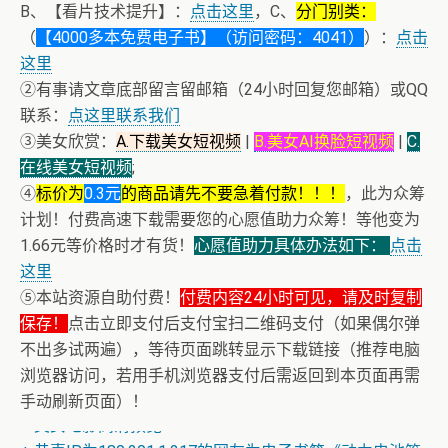
B、【看片技术提升】：
点击这里
，C、
分门别类：
（
【4000多本免费电子书】（访问密码：4041）
）：
点击
这里
②有事请文章底部留言留邮箱（24小时回复您邮箱）或QQ
联系：
点这里联系我们
③美女欣赏：
A.下载美女短视频
|
B.美女AI换脸短视频
|
C.
在线美女短视频
;
④
标价为
0.3元
的商品请先不要急着付款！！！
，此为众筹
计划！付费高速下载需要您的心愿值助力众筹！等他变为
1.66元等价格时才有货！
心愿值助力具体办法如下：
点击
这里
⑤本站资源自助付费！
付费内容24小时可见，请及时复制
保存！
点击立即支付后支付宝扫二维码支付（如果偶尔弹
不出多试两遍），等待页面跳转显示下载链接（推荐电脑
浏览器访问，若用手机浏览器支付后需返回到本页面再需
+ 美女电影高清预览
手动刷新页面）！
+ 恭喜IP为180.201.1.217的网友为电子书籍《动力电池管