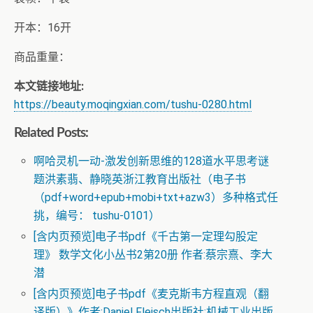
开本：16开
商品重量：
本文链接地址:
https://beauty.moqingxian.com/tushu-0280.html
Related Posts:
啊哈灵机一动-激发创新思维的128道水平思考谜
题洪素翡、静晓英浙江教育出版社（电子书
（pdf+word+epub+mobi+txt+azw3）多种格式任
挑，编号： tushu-0101）
[含内页预览]电子书pdf《千古第一定理勾股定
理》 数学文化小丛书2第20册 作者:蔡宗熹、李大
潜
[含内页预览]电子书pdf《麦克斯韦方程直观（翻
译版）》作者:Daniel Fleisch出版社:机械工业出版