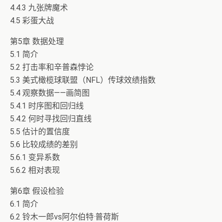
4.4.3 九张牌魔术
4.5 彩蛋大战
第5章 数据处理
5.1 简介
5.2 打击率和辛普森悖论
5.3 美式橄榄球联盟（NFL）传球效绩指数
5.4 观察数据——画简图
5.4.1 时序图和回归线
5.4.2 何时寻找回归直线
5.5 估计的置信度
5.6 比较成绩的差别
5.6.1 变异系数
5.6.2 相对表现
第6章 假设检验
6.1 简介
6.2 铃木一郎vs阿尔伯特·普荷斯