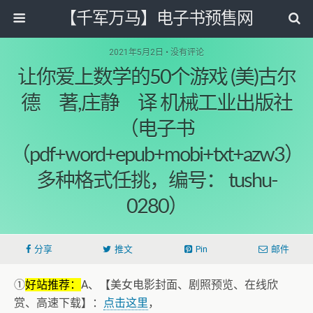
【千军万马】电子书预售网
2021年5月2日 • 没有评论
让你爱上数学的50个游戏 (美)古尔
德 著,庄静 译 机械工业出版社
（电子书
（pdf+word+epub+mobi+txt+azw3）
多种格式任挑，编号： tushu-
0280）
分享
推文
Pin
邮件
①
好站推荐：
A、【美女电影封面、剧照预览、在线欣
赏、高速下载】：
点击这里
，