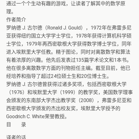
通过一个个生动有趣的游戏，让读者了解其中的数学原
理。
作者简介
罗纳德 J. 古尔德（Ronald J. Gould），1972年在弗雷多尼
亚获得纽约国立大学学士学位，1978年获得计算机科学硕
士学位，1979年再西密歇根大学获得数学博士学位，同年
进入埃默里大学任教。精于图论，同时对离散数学和算法
有着浓厚的兴趣。他先后发表过135篇学术论文和1本书。
他在很多离散数学方面的刊物担任主编。截至目前，他已
经培养和指导了超过24位硕士生和20位博士生。
罗纳德 J. 古尔德曾获得过诸多奖项，包括西密歇根大学
（1976）和埃默里大学（1999）的教学奖，美国数学理事
会颁发的东南部大学杰出教学奖（2008），弗雷多尼亚和
西密歇根大学颁发的杰出校友奖，埃默里大学授予的
Goodrich C. White荣誉教授。
目 录
译者的话