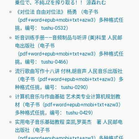
乗位で、不純JZを搾り取る！！ 涼森れむ
《对位法 自由对位法》 杨勇 （电子书
（pdf+word+epub+mobi+txt+azw3）多种格式任
挑，编号： tushu-0532）
听音训练手册——音频制品与听评 (美)科里 人民邮
电出版社（电子书
（pdf+word+epub+mobi+txt+azw3）多种格式任
挑，编号： tushu-0466）
流行歌曲写作十八讲 付林,胡音声 人民音乐出版社
（电子书（pdf+word+epub+mobi+txt+azw3）多
种格式任挑，编号： tushu-0290）
计算机音乐与作曲基础 艺术类专业计算机规划教
材（电子书（pdf+word+epub+mobi+txt+azw3）
多种格式任挑，编号： tushu-0429）
实用电子音乐基础教程 栾凯,罗英杰 著 人民邮电
出版社（电子书
（pdf+word+epub+mobi+txt+azw3）多种格式任