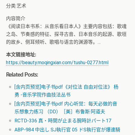
分类:艺术
内容简介
《阅读日本书系：从音乐看日本人》主要内容包括：歌魂
之岛、节奏感的特征、探寻古音、日本音乐的起源、歌垣
的故乡、侧耳倾听、歌唱与语言的渊源等。…
本文链接地址:
https://beauty.moqingxian.com/tushu-0277.html
Related Posts:
[含内页预览]电子书pdf《对位法 自由对位法》 杨
勇 -音乐学院作曲技法丛书
[含内页预览]电子书pdf 内心听觉：每天必做的音
乐想象力练习 （DD）［美］布鲁斯·阿道夫
RCTD-336 真・時間が止まる腕時計パート17
ABP-984 中出し SJ執行官 05 ドS執行官が爆速騎