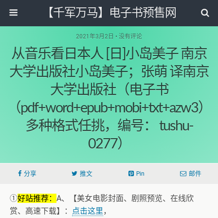
【千军万马】电子书预售网
2021年3月2日 • 没有评论
从音乐看日本人 [日]小岛美子 南京
大学出版社小岛美子；张萌 译南京
大学出版社（电子书
（pdf+word+epub+mobi+txt+azw3）
多种格式任挑，编号： tushu-
0277）
分享
推文
Pin
邮件
①
好站推荐：
A、【美女电影封面、剧照预览、在线欣
赏、高速下载】：
点击这里
，