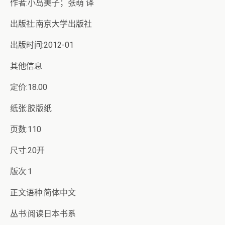
作者:小岛美子；张萌 译
出版社:南京大学出版社
出版时间:2012-01
其他信息
定价:18.00
纸张:胶版纸
页数:110
尺寸:20开
版次:1
正文语种:简体中文
丛书:阅读日本书系