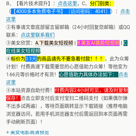
B、【看片技术提升】：
点击这里
，C、
分门别类：
（
【4000多本免费电子书】（访问密码：4041）
）：
点击
这里
②有事请文章底部留言留邮箱（24小时回复您邮箱）或QQ
联系：
点这里联系我们
③美女欣赏：
A.下载美女短视频
|
B.美女AI换脸短视频
|
C.
在线美女短视频
;
④
标价为
0.3元
的商品请先不要急着付款！！！
，此为众筹
计划！付费高速下载需要您的心愿值助力众筹！等他变为
1.66元等价格时才有货！
心愿值助力具体办法如下：
点击
这里
⑤本站资源自助付费！
付费内容24小时可见，请及时复制
保存！
点击立即支付后支付宝扫二维码支付（如果偶尔弹
不出多试两遍），等待页面跳转显示下载链接（推荐电脑
浏览器访问，若用手机浏览器支付后需返回到本页面再需
+ 恭喜IP为180.201.1.217的网友为电子书籍《动力电池管
手动刷新页面）！
理系统核心算法》众筹一次！
+ 美女电影高清预览