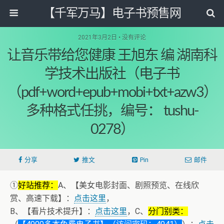
【千军万马】电子书预售网
2021年3月2日 • 没有评论
让音乐带给您健康 王旭东 编 湖南科
学技术出版社（电子书
（pdf+word+epub+mobi+txt+azw3）
多种格式任挑，编号： tushu-
0278）
分享
推文
Pin
邮件
①
好站推荐：
A、【美女电影封面、剧照预览、在线欣
赏、高速下载】：
点击这里
，
B、【看片技术提升】：
点击这里
，C、
分门别类：