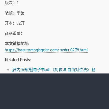
版次：1
装帧：平装
开本：32开
商品重量：
本文链接地址:
https://beauty.moqingxian.com/tushu-0278.html
Related Posts:
[含内页预览]电子书pdf《对位法 自由对位法》 杨
勇 -音乐学院作曲技法丛书
[含内页预览]电子书pdf 内心听觉：每天必做的音
乐想象力练习 （DD）［美］布鲁斯·阿道夫
RCTD-336 真・時間が止まる腕時計パート17
ABP-984 中出し SJ執行官 05 ドS執行官が爆速騎