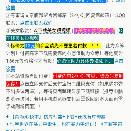
（
【4000多本免费电子书】（访问密码：4041）
）：
点击
这里
②有事请文章底部留言留邮箱（24小时回复您邮箱）或QQ
联系：
点这里联系我们
③美女欣赏：
A.下载美女短视频
|
B.美女AI换脸短视频
|
C.
在线美女短视频
;
④
标价为
0.3元
的商品请先不要急着付款！！！
，此为众筹
计划！付费高速下载需要您的心愿值助力众筹！等他变为
1.66元等价格时才有货！
心愿值助力具体办法如下：
点击
这里
⑤本站资源自助付费！
付费内容24小时可见，请及时复制
保存！
点击立即支付后支付宝扫二维码支付（如果偶尔弹
不出多试两遍），等待页面跳转显示下载链接（推荐电脑
浏览器访问，若用手机浏览器支付后需返回到本页面再需
+ 恭喜IP为180.201.1.217的网友为电子书籍《动力电池管
手动刷新页面）！
理系统核心算法》众筹一次！
+ 【真·核心技术】搜片神器+下载+在线看片神器
+ 恒星世界在暴力中诞生，也在暴力中消亡！《了解宇宙