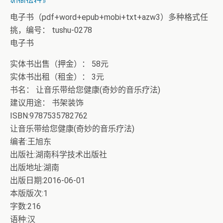
如何运行》
+ 恭喜IP为180.201.1.217的网友为电子书籍《动力电池管
电子书（pdf+word+epub+mobi+txt+azw3）多种格式任
理系统核心算法》众筹一次！
挑，编号： tushu-0278
电子书
实体书出售（押金）： 58元
实体书出租（租金）： 3元
书名： 让音乐带给您健康(奇妙的音乐疗法)
建议用途： 书架装饰
ISBN:9787535782762
让音乐带给您健康(奇妙的音乐疗法)
编者:王旭东
出版社:湖南科学技术出版社
出版地址:湖南
出版日期:2016-06-01
本版版次:1
字数:216
语种:汉