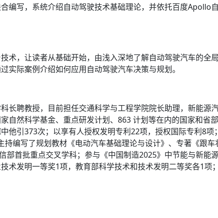
合编写，系统介绍自动驾驶技术基础理论，并依托百度Apollo
台技术，让读者从基础开始，由浅入深地了解自动驾驶汽车的全
通过实际案例介绍如何应用自动驾驶汽车决策与规划。
学科长聘教授，目前担任交通科学与工程学院院长助理，新能源
自然科学基金、重点研发计划、863 计划等在内的国家和省部
I中他引373次；以享有人授权发明专利22项，授权国际专利8项；在IEEE Tr
中担任审稿人。主持编写了规划教材《电动汽车基础理论与设计》、专著
工信部首批重点交叉学科；参与《中国制造2025》中节能与新能
技术发明一等奖1项，教育部科学技术和技术发明二等奖各1项；获