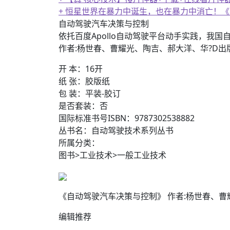
+ 恒星世界在暴力中诞生，也在暴力中消亡！
自动驾驶汽车决策与控制
依托百度Apollo自动驾驶平台动手实践，我
作者:杨世春、曹耀光、陶吉、郝大洋、华?D出版
开 本：16开
纸 张：胶版纸
包 装：平装-胶订
是否套装：否
国际标准书号ISBN：9787302538882
丛书名：自动驾驶技术系列丛书
所属分类：
图书>工业技术>一般工业技术
《自动驾驶汽车决策与控制》 作者:杨世春、曹耀光、
编辑推荐