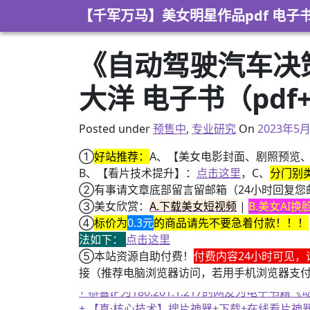
Skip to content
【千军万马】美女明星作品pdf 电子
《自动驾驶汽车决
大洋 电子书（pdf+
2021年8
Posted under
预售中
,
专业研究
On
2023年5
①
好站推荐：
A、【美女电影封面、剧照预览
B、【看片技术提升】：
点击这里
，C、
分门别
②有事请文章底部留言留邮箱（24小时回复您
③美女欣赏：
A.下载美女短视频
|
B.美女AI
④
标价为
0.3元
的商品请先不要急着付款！！！
法如下：
点击这里
⑤本站资源自助付费！
付费内容24小时可见，
接（推荐电脑浏览器访问，若用手机浏览器支
+ 恭喜IP为180.201.1.217的网友为电
+ 【真·核心技术】搜片神器+下载+在线看片神