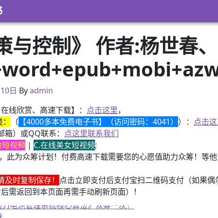
书
策与控制》 作者:杨世春
word+epub+mobi+a
月23日
月10日
By
admin
、在线欣赏、高速下载】：
点击这里
，
类：
（
【4000多本免费电子书】（访问密码：4041）
）：
点击这
邮箱）或QQ联系：
点这里联系我们
换脸短视频
|
C.在线美女短视频
;
，此为众筹计划！付费高速下载需要您的心愿值助力众筹！等他变
请及时复制保存！
点击立即支付后支付宝扫二维码支付（如果偶
付后需返回到本页面再需手动刷新页面）！
子书籍《动力电池管理系统核心算法》众筹一次！
器