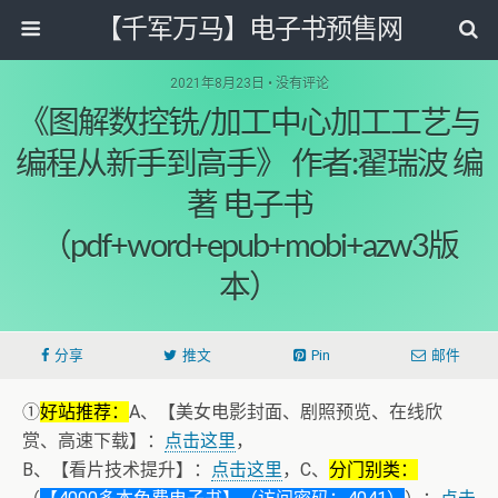
【千军万马】电子书预售网
2021年8月23日 • 没有评论
《图解数控铣/加工中心加工工艺与
编程从新手到高手》 作者:翟瑞波 编
著 电子书
（pdf+word+epub+mobi+azw3版
本）
分享
推文
Pin
邮件
①
好站推荐：
A、【美女电影封面、剧照预览、在线欣
赏、高速下载】：
点击这里
，
B、【看片技术提升】：
点击这里
，C、
分门别类：