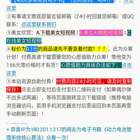
（
【4000多本免费电子书】（访问密码：4041）
）：
点击
这里
②有事请文章底部留言留邮箱（24小时回复您邮箱）或QQ
联系：
点这里联系我们
③美女欣赏：
A.下载美女短视频
|
B.美女AI换脸短视频
|
C.
在线美女短视频
;
④
标价为
0.3元
的商品请先不要急着付款！！！
，此为众筹
计划！付费高速下载需要您的心愿值助力众筹！等他变为
1.66元等价格时才有货！
心愿值助力具体办法如下：
点击
这里
⑤本站资源自助付费！
付费内容24小时可见，请及时复制
保存！
点击立即支付后支付宝扫二维码支付（如果偶尔弹
不出多试两遍），等待页面跳转显示下载链接（推荐电脑
浏览器访问，若用手机浏览器支付后需返回到本页面再需
+ 随机跳舞小姐姐（单击视频或点击随机播放、换个视频
手动刷新页面）！
开始欣赏）
+ 恭喜IP为180.201.1.217的网友为电子书籍《动力电池管
理系统核心算法》众筹一次！